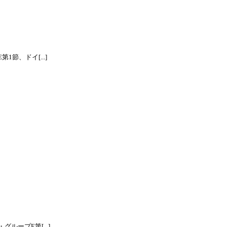
節、ドイ[...]
ープE第[...]