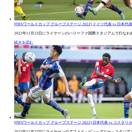
[FIFAワールドカップ グループステージ 2022] ドイツ代表 vs 日本代
2022年11月23日にライヤーンのハリーファ国際スタジアムで行なわれた
続きを読む
[FIFAワールドカップ グループステージ 2022] 日本代表 vs コスタリカ代
2022年11月27日にライヤーンのアフメド・ビン＝アリー・スタジアムで