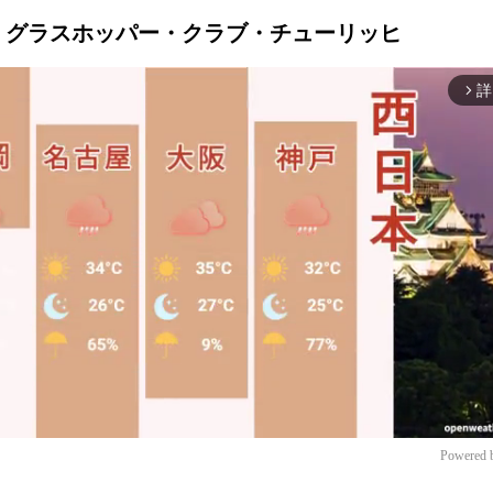
ノ vs グラスホッパー・クラブ・チューリッヒ
詳
arrow_forward_ios
Powered 