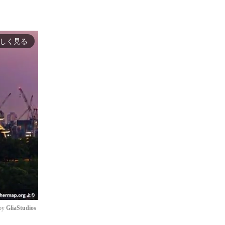
しく見る
by 
GliaStudios