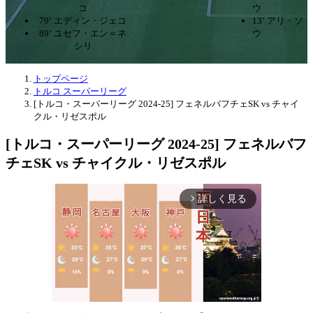
コ
ウ
79’ エディン・ジェコ
13’ アリ・ソ
89’ ユセフ・エン＝ネ
ウ
シリ
トップページ
トルコ スーパーリーグ
[トルコ・スーパーリーグ 2024-25] フェネルバフチェSK vs チャイ
クル・リゼスポル
[トルコ・スーパーリーグ 2024-25] フェネルバフ
チェSK vs チャイクル・リゼスポル
詳しく見る
arrow_forward_ios