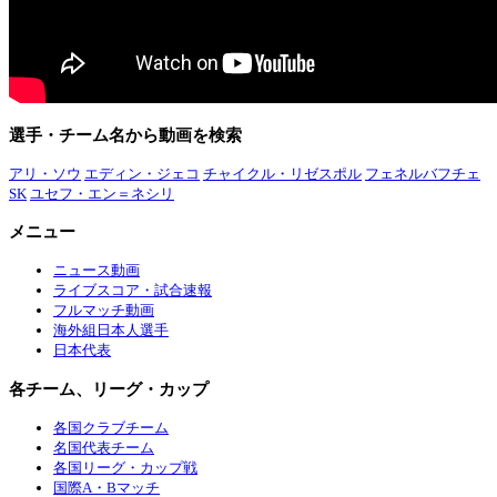
選手・チーム名から動画を検索
アリ・ソウ
エディン・ジェコ
チャイクル・リゼスポル
フェネルバフチェ
SK
ユセフ・エン＝ネシリ
メニュー
ニュース動画
ライブスコア・試合速報
フルマッチ動画
海外組日本人選手
日本代表
各チーム、リーグ・カップ
各国クラブチーム
名国代表チーム
各国リーグ・カップ戦
国際A・Bマッチ