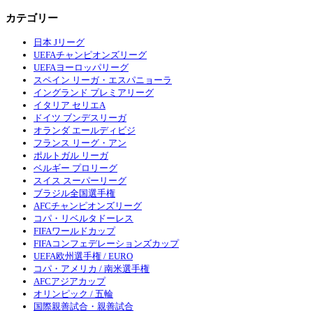
カテゴリー
日本 Jリーグ
UEFAチャンピオンズリーグ
UEFAヨーロッパリーグ
スペイン リーガ・エスパニョーラ
イングランド プレミアリーグ
イタリア セリエA
ドイツ ブンデスリーガ
オランダ エールディビジ
フランス リーグ・アン
ポルトガル リーガ
ベルギー プロリーグ
スイス スーパーリーグ
ブラジル全国選手権
AFCチャンピオンズリーグ
コパ・リベルタドーレス
FIFAワールドカップ
FIFAコンフェデレーションズカップ
UEFA欧州選手権 / EURO
コパ・アメリカ / 南米選手権
AFCアジアカップ
オリンピック / 五輪
国際親善試合・親善試合