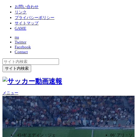
お問い合わせ
リンク
プライバシーポリシー
サイトマップ
GAME
rss
Twitter
Facebook
Contact
メニュー
トルコ スーパーリー
グ
3ｰ2
フェネルバフチェ
リゼスポル
45+8’ エディン・ジェ
06’ アリ・ソ