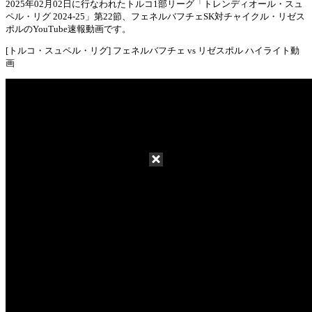
2025年02月02日に行なわれたトルコ1部リーグ「トレンディオール・スュ
ペル・リグ 2024-25」第22節、フェネルバフチェSK対チャイクル・リゼス
Mute
ポルのYouTube速報動画です。
[トルコ・スュペル・リグ] フェネルバフチェ vs リゼスポル ハイライト動
画