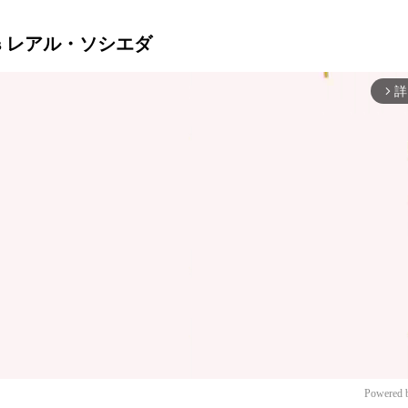
 vs レアル・ソシエダ
詳
arrow_forward_ios
Powered 