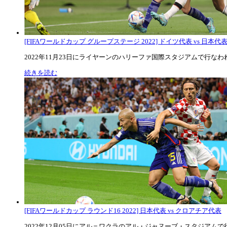
[FIFAワールドカップ グループステージ 2022] ドイツ代表 vs 日本代
2022年11月23日にライヤーンのハリーファ国際スタジアムで行なわれた
続きを読む
[FIFAワールドカップ ラウンド16 2022] 日本代表 vs クロアチア代表
2022年12月05日にアル＝ワクラのアル・ジャヌーブ・スタジアムで行な