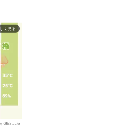
しく見る
by 
GliaStudios