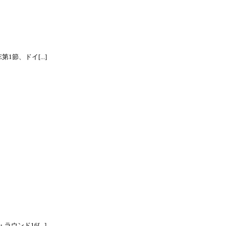
節、ドイ[...]
ンド16[...]