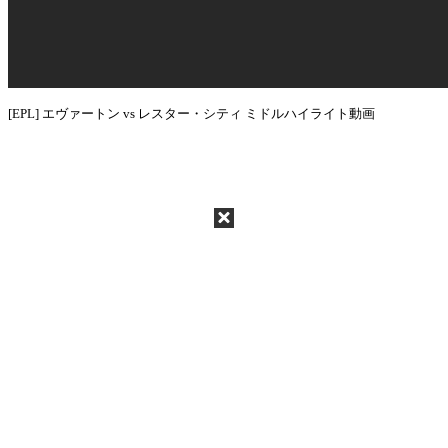
[EPL] エヴァートン vs レスター・シティ ミドルハイライト動画