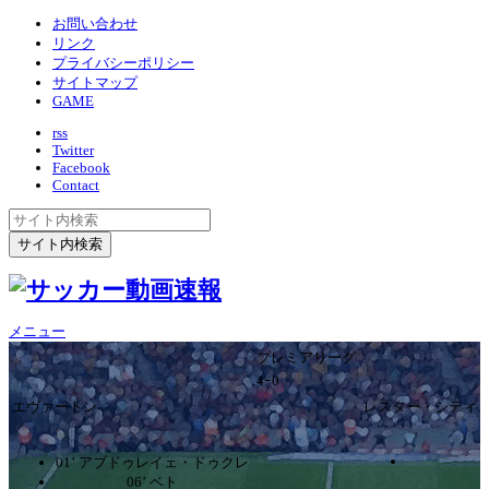
お問い合わせ
リンク
プライバシーポリシー
サイトマップ
GAME
rss
Twitter
Facebook
Contact
メニュー
プレミアリーグ
4ｰ0
エヴァートン
レスター・シティ
01’ アブドゥレイェ・ドゥクレ
06’ ベト