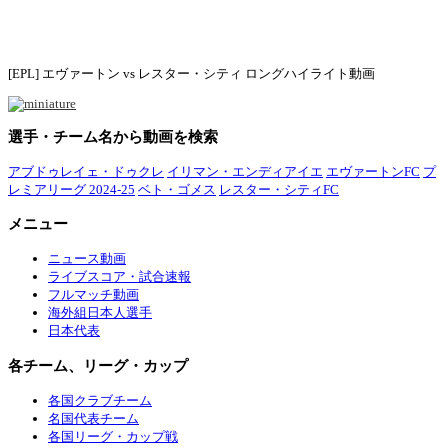
[EPL] エヴァートン vs レスター・シティ ロングハイライト動画
選手・チーム名から動画を検索
アブドゥレイェ・ドゥクレ
イリマン・エンディアイエ
エヴァートンFC
プ
レミアリーグ 2024-25
ベト・ゴメス
レスター・シティFC
メニュー
ニュース動画
ライブスコア・試合速報
フルマッチ動画
海外組日本人選手
日本代表
各チーム、リーグ・カップ
各国クラブチーム
名国代表チーム
各国リーグ・カップ戦