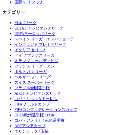
国際A・Bマッチ
カテゴリー
日本 Jリーグ
UEFAチャンピオンズリーグ
UEFAヨーロッパリーグ
スペイン リーガ・エスパニョーラ
イングランド プレミアリーグ
イタリア セリエA
ドイツ ブンデスリーガ
オランダ エールディビジ
フランス リーグ・アン
ポルトガル リーガ
ベルギー プロリーグ
スイス スーパーリーグ
ブラジル全国選手権
AFCチャンピオンズリーグ
コパ・リベルタドーレス
FIFAワールドカップ
FIFAコンフェデレーションズカップ
UEFA欧州選手権 / EURO
コパ・アメリカ / 南米選手権
AFCアジアカップ
オリンピック / 五輪