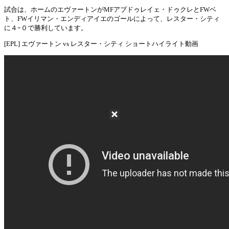
試合は、ホームのエヴァートンがMFアブドゥレイェ・ドゥクレとFWベ
ト、FWイリマン・エンディアイエのゴールによって、レスター・シティ
に４ｰ０で勝利しています。
[EPL] エヴァートン vs レスター・シティ ショートハイライト動画