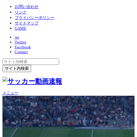
お問い合わせ
リンク
プライバシーポリシー
サイトマップ
GAME
rss
Twitter
Facebook
Contact
メニュー
UEFAチャンピオンズリー
グ
0ｰ1
ヤング・ボーイ
レッドスター
ズ