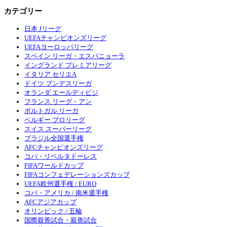
カテゴリー
日本 Jリーグ
UEFAチャンピオンズリーグ
UEFAヨーロッパリーグ
スペイン リーガ・エスパニョーラ
イングランド プレミアリーグ
イタリア セリエA
ドイツ ブンデスリーガ
オランダ エールディビジ
フランス リーグ・アン
ポルトガル リーガ
ベルギー プロリーグ
スイス スーパーリーグ
ブラジル全国選手権
AFCチャンピオンズリーグ
コパ・リベルタドーレス
FIFAワールドカップ
FIFAコンフェデレーションズカップ
UEFA欧州選手権 / EURO
コパ・アメリカ / 南米選手権
AFCアジアカップ
オリンピック / 五輪
国際親善試合・親善試合