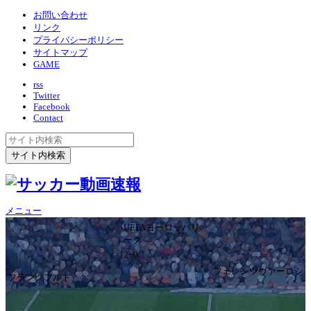
お問い合わせ
リンク
プライバシーポリシー
サイトマップ
GAME
rss
Twitter
Facebook
Contact
メニュー
UEFAヨーロッパリ
ーグ
2ｰ0
フェレンツヴァーロシ
フランクフルト
ュ