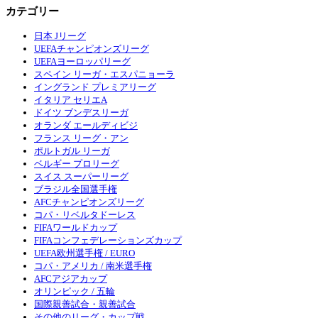
カテゴリー
日本 Jリーグ
UEFAチャンピオンズリーグ
UEFAヨーロッパリーグ
スペイン リーガ・エスパニョーラ
イングランド プレミアリーグ
イタリア セリエA
ドイツ ブンデスリーガ
オランダ エールディビジ
フランス リーグ・アン
ポルトガル リーガ
ベルギー プロリーグ
スイス スーパーリーグ
ブラジル全国選手権
AFCチャンピオンズリーグ
コパ・リベルタドーレス
FIFAワールドカップ
FIFAコンフェデレーションズカップ
UEFA欧州選手権 / EURO
コパ・アメリカ / 南米選手権
AFCアジアカップ
オリンピック / 五輪
国際親善試合・親善試合
その他のリーグ・カップ戦