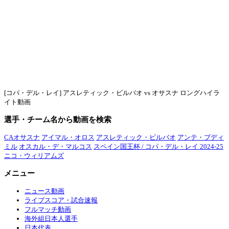
[コパ・デル・レイ] アスレティック・ビルバオ vs オサスナ ロングハイラ
イト動画
選手・チーム名から動画を検索
CAオサスナ
アイマル・オロス
アスレティック・ビルバオ
アンテ・ブディ
ミル
オスカル・デ・マルコス
スペイン国王杯 / コパ・デル・レイ 2024-25
ニコ・ウィリアムズ
メニュー
ニュース動画
ライブスコア・試合速報
フルマッチ動画
海外組日本人選手
日本代表