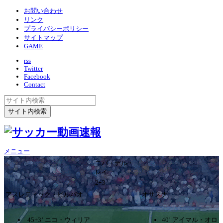
お問い合わせ
リンク
プライバシーポリシー
サイトマップ
GAME
rss
Twitter
Facebook
Contact
メニュー
コパ・デル・
レイ
2ｰ3
アスレティック・ビルバオ
オサスナ
45+3’ ニコ・ウィリア
40’ アイマル・オロ