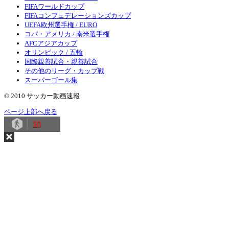
FIFAワールドカップ
FIFAコンフェデレーションズカップ
UEFA欧州選手権 / EURO
コパ・アメリカ / 南米選手権
AFCアジアカップ
オリンピック / 五輪
国際親善試合・親善試合
その他のリーグ・カップ戦
スーパーゴール集
© 2010 サッカー動画速報
ページ上部へ戻る
10