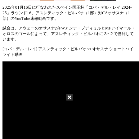
2025年01月16日に行なわれたスペイン国王杯「コパ・デル・レイ 2024-
25」ラウンド16、アスレティック・ビルバオ（1部）対CAオサスナ（1
Mute
部）のYouTube速報動画です。
試合は、アウェーのオサスナがFWアンテ・ブディミルとMFアイマール・
オロスのゴールによって、アスレティック・ビルバオに３ｰ２で勝利して
います。
[コパ・デル・レイ] アスレティック・ビルバオ vs オサスナ ショートハイ
ライト動画