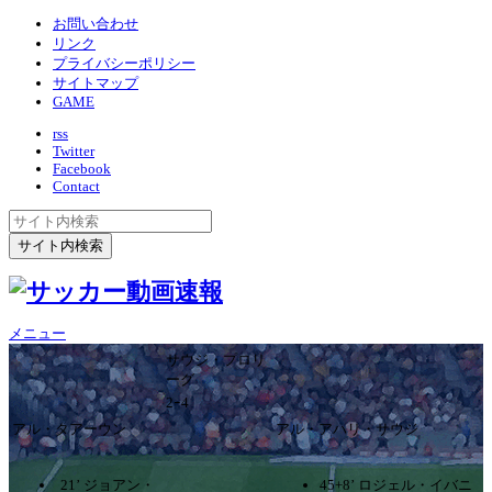
お問い合わせ
リンク
プライバシーポリシー
サイトマップ
GAME
rss
Twitter
Facebook
Contact
メニュー
サウジ・プロリ
ーグ
2ｰ4
アル・タアーウン
アル・アハリ・サウジ
21’ ジョアン・
45+8’ ロジェル・イバニ