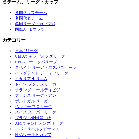
各チーム、リーグ・カップ
各国クラブチーム
名国代表チーム
各国リーグ・カップ戦
国際A・Bマッチ
カテゴリー
日本 Jリーグ
UEFAチャンピオンズリーグ
UEFAヨーロッパリーグ
スペイン リーガ・エスパニョーラ
イングランド プレミアリーグ
イタリア セリエA
ドイツ ブンデスリーガ
オランダ エールディビジ
フランス リーグ・アン
ポルトガル リーガ
ベルギー プロリーグ
スイス スーパーリーグ
ブラジル全国選手権
AFCチャンピオンズリーグ
コパ・リベルタドーレス
FIFAワールドカップ