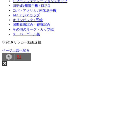
FIFAコンフェデレーションズカップ
UEFA欧州選手権 / EURO
コパ・アメリカ / 南米選手権
AFCアジアカップ
オリンピック / 五輪
国際親善試合・親善試合
その他のリーグ・カップ戦
スーパーゴール集
© 2010 サッカー動画速報
ページ上部へ戻る
51