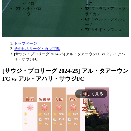
ペドロ
ェス
23’ ムサ・バロ
52’ フィラス・アル＝ブ
ウ
ライカン
63’ ロベルト・フィルミ
ーノ
73’ リヤド・マフレズ
トップページ
その他のリーグ・カップ戦
[サウジ・プロリーグ 2024-25] アル・タアーウンFC vs アル・アハ
リ・サウジFC
[サウジ・プロリーグ 2024-25] アル・タアーウン
FC vs アル・アハリ・サウジFC
詳しく見る
arrow_forward_ios