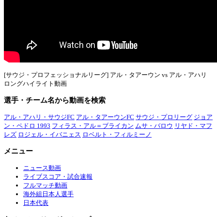
[サウジ・プロフェッショナルリーグ] アル・タアーウン vs アル・アハリ
ロングハイライト動画
選手・チーム名から動画を検索
アル・アハリ・サウジFC
アル・タアーウンFC
サウジ・プロリーグ
ジョア
ン・ペドロ 1993
フィラス・アル＝ブライカン
ムサ・バロウ
リヤド・マフ
レズ
ロジェル・イバニェス
ロベルト・フィルミーノ
メニュー
ニュース動画
ライブスコア・試合速報
フルマッチ動画
海外組日本人選手
日本代表