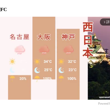
FC
詳
arrow_forward_ios
Powered 