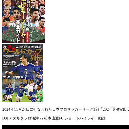
2024年11月24日に行なわれた日本プロサッカーリーグ3部「2024 明治安田Ｊ3
[J3] アスルクラロ沼津 vs 松本山雅FC ショートハイライト動画