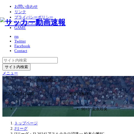
お問い合わせ
リンク
プライバシーポリシー
サイトマップ
GAME
rss
Twitter
Facebook
Contact
メニュー
明治安田J3リーグ
0ｰ1
アスルクラロ沼津
松本山雅FC
90+3’ 安永玲央
トップページ
Jリーグ
[Jリーグ・J3 2024] アスルクラロ沼津 vs 松本山雅FC