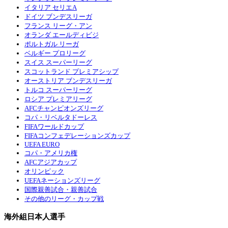
イタリア セリエA
ドイツ ブンデスリーガ
フランス リーグ・アン
オランダ エールディビジ
ポルトガル リーガ
ベルギー プロリーグ
スイス スーパーリーグ
スコットランド プレミアシップ
オーストリア ブンデスリーガ
トルコ スーパーリーグ
ロシア プレミアリーグ
AFCチャンピオンズリーグ
コパ・リベルタドーレス
FIFAワールドカップ
FIFAコンフェデレーションズカップ
UEFA EURO
コパ・アメリカ権
AFCアジアカップ
オリンピック
UEFAネーションズリーグ
国際親善試合・親善試合
その他のリーグ・カップ戦
海外組日本人選手