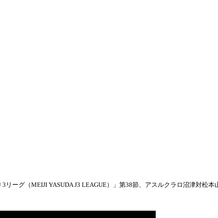
リーグ（MEIJI YASUDA J3 LEAGUE）」第38節、アスルクラロ沼津対松本