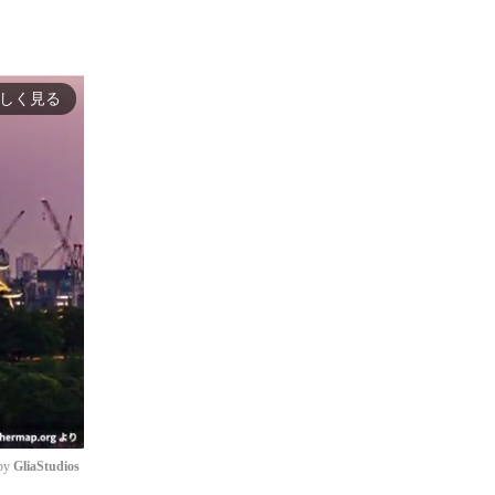
しく見る
by 
GliaStudios