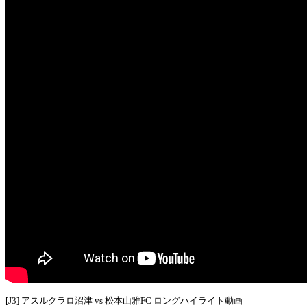
[J3] アスルクラロ沼津 vs 松本山雅FC ロングハイライト動画