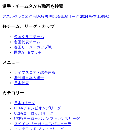
選手・チーム名から動画を検索
アスルクラロ沼津
安永玲央
明治安田J3リーグ 2024
松本山雅FC
各チーム、リーグ・カップ
各国クラブチーム
名国代表チーム
各国リーグ・カップ戦
国際A・Bマッチ
メニュー
ライブスコア・試合速報
海外組日本人選手
日本代表
カテゴリー
日本 Jリーグ
UEFAチャンピオンズリーグ
UEFAヨーロッパリーグ
UEFAヨーロッパカンファレンスリーグ
スペイン リーガ・エスパニョーラ
イングランド プレミアリーグ