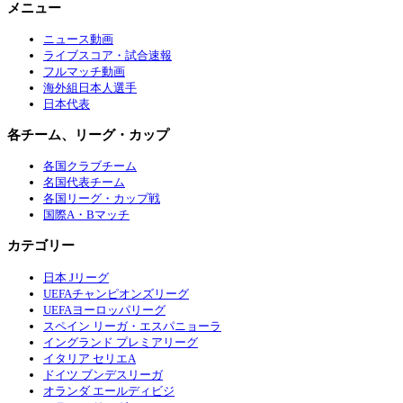
メニュー
ニュース動画
ライブスコア・試合速報
フルマッチ動画
海外組日本人選手
日本代表
各チーム、リーグ・カップ
各国クラブチーム
名国代表チーム
各国リーグ・カップ戦
国際A・Bマッチ
カテゴリー
日本 Jリーグ
UEFAチャンピオンズリーグ
UEFAヨーロッパリーグ
スペイン リーガ・エスパニョーラ
イングランド プレミアリーグ
イタリア セリエA
ドイツ ブンデスリーガ
オランダ エールディビジ