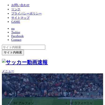
お問い合わせ
リンク
プライバシーポリシー
サイトマップ
GAME
rss
Twitter
Facebook
Contact
メニュー
ラリーガ EA
SPORTS
2ｰ2
セルタ・デ・ビーゴ
バルセロナ
84’ アルフォン
14’ ラフィーニャ