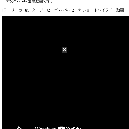
Mute
ロナのYouTube速報動画です。
[ラ・リーガ] セルタ・デ・ビーゴ vs バルセロナ ショートハイライト動画