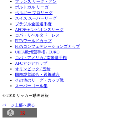
フランス リーグ・アン
ポルトガル リーガ
ベルギー プロリーグ
スイス スーパーリーグ
ブラジル全国選手権
AFCチャンピオンズリーグ
コパ・リベルタドーレス
FIFAワールドカップ
FIFAコンフェデレーションズカップ
UEFA欧州選手権 / EURO
コパ・アメリカ / 南米選手権
AFCアジアカップ
オリンピック / 五輪
国際親善試合・親善試合
その他のリーグ・カップ戦
スーパーゴール集
© 2010 サッカー動画速報
ページ上部へ戻る
19