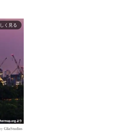
しく見る
by 
GliaStudios