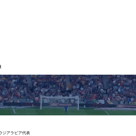
表
 サウジアラビア代表