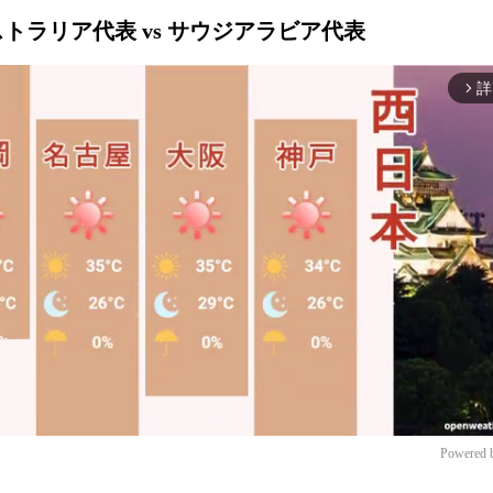
オーストラリア代表 vs サウジアラビア代表
詳
arrow_forward_ios
Powered 