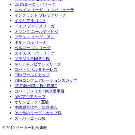
UEFAヨーロッパリーグ
スペイン リーガ・エスパニョーラ
イングランド プレミアリーグ
イタリア セリエA
ドイツ ブンデスリーガ
オランダ エールディビジ
フランス リーグ・アン
ポルトガル リーガ
ベルギー プロリーグ
スイス スーパーリーグ
ブラジル全国選手権
AFCチャンピオンズリーグ
コパ・リベルタドーレス
FIFAワールドカップ
FIFAコンフェデレーションズカップ
UEFA欧州選手権 / EURO
コパ・アメリカ / 南米選手権
AFCアジアカップ
オリンピック / 五輪
国際親善試合・親善試合
その他のリーグ・カップ戦
スーパーゴール集
© 2010 サッカー動画速報