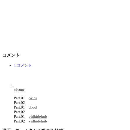
コメント
1 コメント
sdcom
Part.01
ok.ru
Part.02
Part.01
dood
Part.02
Part.01
vidhidehub
Part.02
vidhidehub