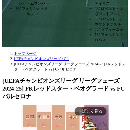
ンパ・ムブンパ
ティネス
83’ フェリシオ・ミ
43’ ロベルト・レ
ルソン
ヴァンドフスキ
52’ ロベルト・レ
ヴァンドフスキ
55’ ラフィーニャ
76’ フェルミン・
ロペス
トップページ
UEFAチャンピオンズリーグ / CL
[UEFAチャンピオンズリーグ リーグフェーズ 2024-25] FKレッドス
ター・ベオグラード vs FCバルセロナ
[UEFAチャンピオンズリーグ リーグフェーズ
2024-25] FKレッドスター・ベオグラード vs FC
バルセロナ
詳しく見る
arrow_forward_ios