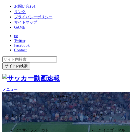
お問い合わせ
リンク
プライバシーポリシー
サイトマップ
GAME
rss
Twitter
Facebook
Contact
メニュー
UEFAチャンピオ
ンズリーグ
2ｰ5
レッドスター
バルセロナ
27’ サイラス・カト
12’ イニゴ・マル