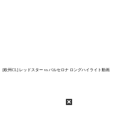
[欧州CL] レッドスター vs バルセロナ ロングハイライト動画