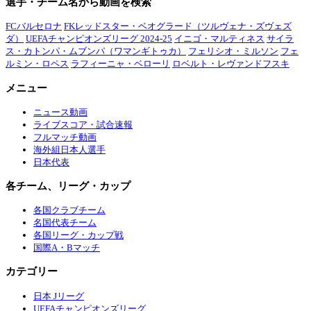
選手・チーム名から動画を検索
FCバルセロナ
FKレッドスター・ベオグラード（ツルヴェナ・ズヴェズ
ダ）
UEFAチャンピオンズリーグ 2024-25
イニゴ・マルティネス
サイラ
ス・カトンパ・ムブンパ（ワマンギトゥカ）
フェリシオ・ミルソン
フェ
ルミン・ロペス
ラフィーニャ・ベローリ
ロベルト・レヴァンドフスキ
メニュー
ニュース動画
ライブスコア・試合速報
フルマッチ動画
海外組日本人選手
日本代表
各チーム、リーグ・カップ
各国クラブチーム
名国代表チーム
各国リーグ・カップ戦
国際A・Bマッチ
カテゴリー
日本 Jリーグ
UEFAチャンピオンズリーグ