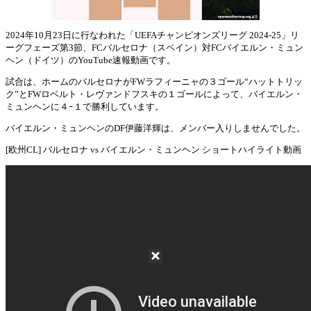
2024年10月23日に行なわれた「UEFAチャンピオンズリーグ 2024-25」リ
ーグフェーズ第3節、FCバルセロナ（スペイン）対FCバイエルン・ミュン
Mute
ヘン（ドイツ）のYouTube速報動画です。
試合は、ホームのバルセロナがFWラフィーニャの３ゴール“ハットトリッ
ク”とFWロベルト・レヴァンドフスキの１ゴールによって、バイエルン・
ミュンヘンに４ｰ１で勝利しています。
バイエルン・ミュンヘンのDF伊藤洋輝は、メンバー入りしませんでした。
[欧州CL] バルセロナ vs バイエルン・ミュンヘン ショートハイライト動画