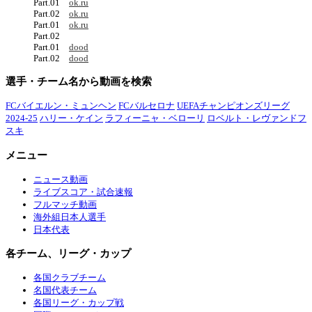
Part.01
ok.ru
Part.02
ok.ru
Part.01
ok.ru
Part.02
Part.01
dood
Part.02
dood
選手・チーム名から動画を検索
FCバイエルン・ミュンヘン
FCバルセロナ
UEFAチャンピオンズリーグ
2024-25
ハリー・ケイン
ラフィーニャ・ベローリ
ロベルト・レヴァンドフ
スキ
メニュー
ニュース動画
ライブスコア・試合速報
フルマッチ動画
海外組日本人選手
日本代表
各チーム、リーグ・カップ
各国クラブチーム
名国代表チーム
各国リーグ・カップ戦