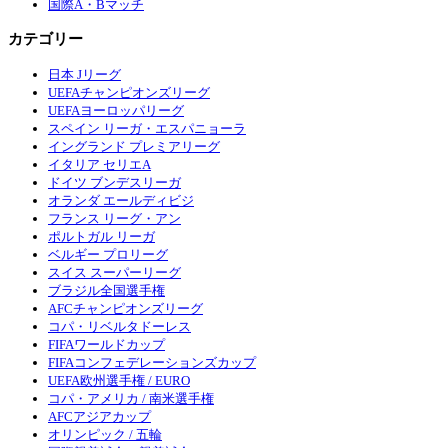
国際A・Bマッチ
カテゴリー
日本 Jリーグ
UEFAチャンピオンズリーグ
UEFAヨーロッパリーグ
スペイン リーガ・エスパニョーラ
イングランド プレミアリーグ
イタリア セリエA
ドイツ ブンデスリーガ
オランダ エールディビジ
フランス リーグ・アン
ポルトガル リーガ
ベルギー プロリーグ
スイス スーパーリーグ
ブラジル全国選手権
AFCチャンピオンズリーグ
コパ・リベルタドーレス
FIFAワールドカップ
FIFAコンフェデレーションズカップ
UEFA欧州選手権 / EURO
コパ・アメリカ / 南米選手権
AFCアジアカップ
オリンピック / 五輪