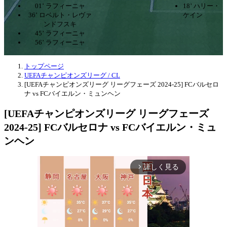
01’ ラフィーニャ
18’ ハリー・
36’ ロベルト・レヴァ
ケイン
ンドフスキ
45’ ラフィーニャ
56’ ラフィーニャ
トップページ
UEFAチャンピオンズリーグ / CL
[UEFAチャンピオンズリーグ リーグフェーズ 2024-25] FCバルセロ
ナ vs FCバイエルン・ミュンヘン
[UEFAチャンピオンズリーグ リーグフェーズ
2024-25] FCバルセロナ vs FCバイエルン・ミュ
ンヘン
詳しく見る
arrow_forward_ios