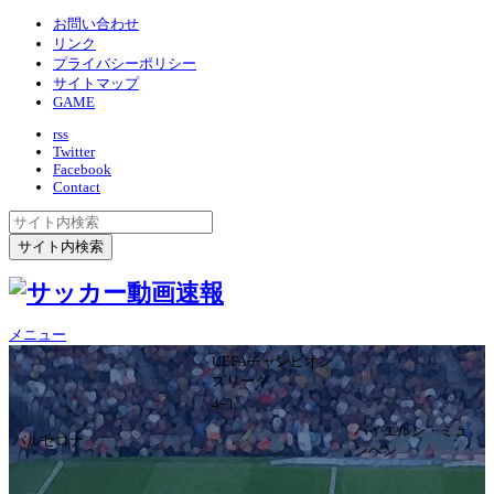
お問い合わせ
リンク
プライバシーポリシー
サイトマップ
GAME
rss
Twitter
Facebook
Contact
メニュー
UEFAチャンピオン
ズリーグ
4ｰ1
バイエルン・ミュ
バルセロナ
ンヘン