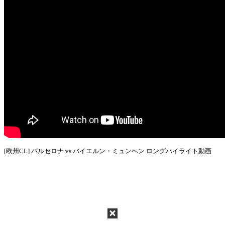
[欧州CL] バルセロナ vs バイエルン・ミュンヘン ロングハイライト動画