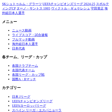
SKシュトゥルム・グラーツ
UEFAチャンピオンズリーグ 2024-25
スポルテ
ィングCP
ヌーノ・サントス 1995
ヴィクトル・ギェケレシュ
守田英正
海
外組日本人選手
メニュー
ニュース動画
ライブスコア・試合速報
フルマッチ動画
海外組日本人選手
日本代表
各チーム、リーグ・カップ
各国クラブチーム
名国代表チーム
各国リーグ・カップ戦
国際A・Bマッチ
カテゴリー
日本 Jリーグ
UEFAチャンピオンズリーグ
UEFAヨーロッパリーグ
スペイン リーガ・エスパニョーラ