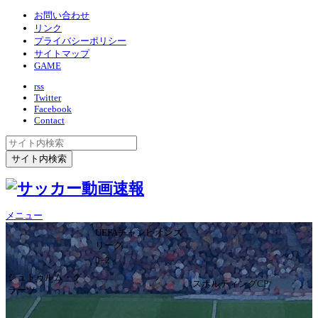
お問い合わせ
リンク
プライバシーポリシー
サイトマップ
GAME
rss
Twitter
Facebook
Contact
メニュー
UEFAチャンピオンズ
リーグ
0ｰ2
シュトゥルム・グ
スポルティングCP
ラーツ