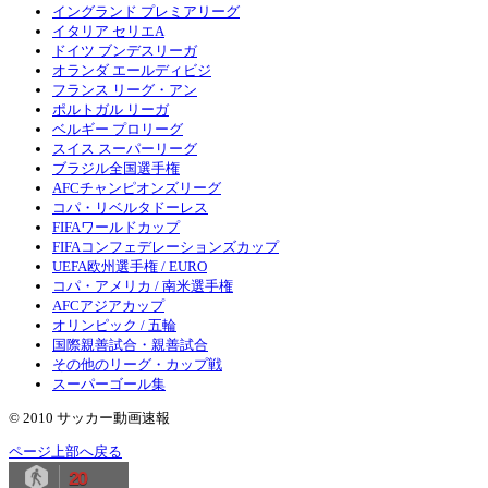
イングランド プレミアリーグ
イタリア セリエA
ドイツ ブンデスリーガ
オランダ エールディビジ
フランス リーグ・アン
ポルトガル リーガ
ベルギー プロリーグ
スイス スーパーリーグ
ブラジル全国選手権
AFCチャンピオンズリーグ
コパ・リベルタドーレス
FIFAワールドカップ
FIFAコンフェデレーションズカップ
UEFA欧州選手権 / EURO
コパ・アメリカ / 南米選手権
AFCアジアカップ
オリンピック / 五輪
国際親善試合・親善試合
その他のリーグ・カップ戦
スーパーゴール集
© 2010 サッカー動画速報
ページ上部へ戻る
20