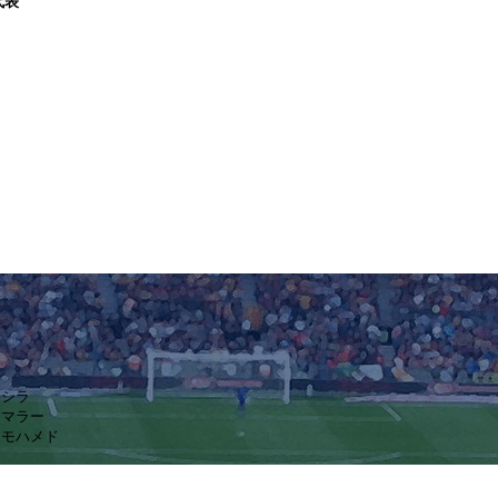
代表
・シラ
アマラー
・モハメド