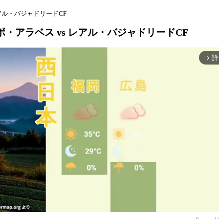
レアル・バジャドリードCF
ーボ・アラベス vs レアル・バジャドリードCF
詳
arrow_forward_ios