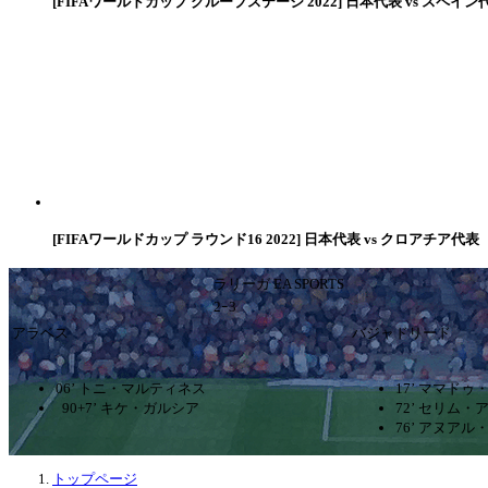
[FIFAワールドカップ グループステージ 2022] 日本代表 vs スペイン
[FIFAワールドカップ ラウンド16 2022] 日本代表 vs クロアチア代表
ラリーガ EA SPORTS
2ｰ3
アラベス
バジャドリード
06’ トニ・マルティネス
17’ ママドゥ
90+7’ キケ・ガルシア
72’ セリム・
76’ アヌアル
トップページ