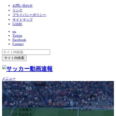
お問い合わせ
リンク
プライバシーポリシー
サイトマップ
GAME
rss
Twitter
Facebook
Contact
メニュー
明治安田J3リーグ
2ｰ1
ガイナーレ鳥取
いわてグルージャ盛岡
47’ 小泉隆斗
65’ 下上昇大
52’ 丸山壮大