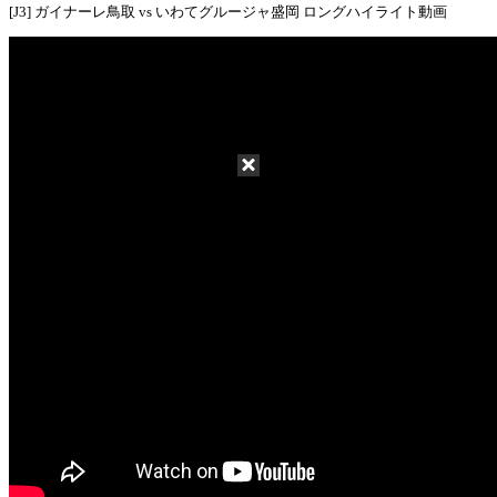
[J3] ガイナーレ鳥取 vs いわてグルージャ盛岡 ロングハイライト動画