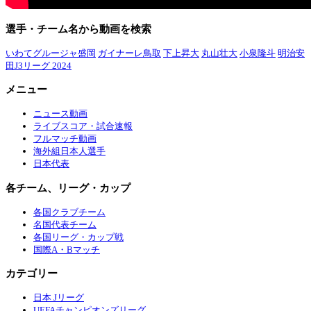
選手・チーム名から動画を検索
いわてグルージャ盛岡
ガイナーレ鳥取
下上昇大
丸山壮大
小泉隆斗
明治安
田J3リーグ 2024
メニュー
ニュース動画
ライブスコア・試合速報
フルマッチ動画
海外組日本人選手
日本代表
各チーム、リーグ・カップ
各国クラブチーム
名国代表チーム
各国リーグ・カップ戦
国際A・Bマッチ
カテゴリー
日本 Jリーグ
UEFAチャンピオンズリーグ