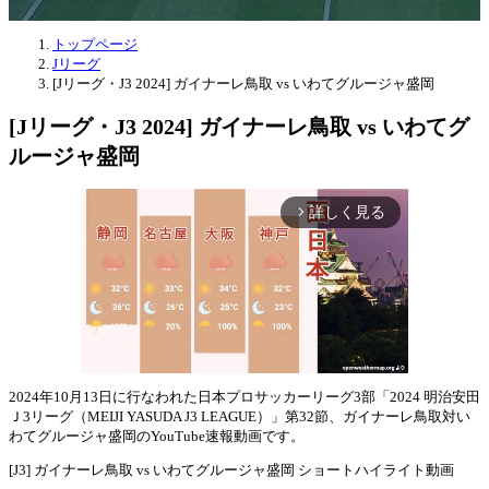
トップページ
Jリーグ
[Jリーグ・J3 2024] ガイナーレ鳥取 vs いわてグルージャ盛岡
[Jリーグ・J3 2024] ガイナーレ鳥取 vs いわてグ
ルージャ盛岡
詳しく見る
arrow_forward_ios
2024年10月13日に行なわれた日本プロサッカーリーグ3部「2024 明治安田
Ｊ3リーグ（MEIJI YASUDA J3 LEAGUE）」第32節、ガイナーレ鳥取対い
Mute
わてグルージャ盛岡のYouTube速報動画です。
[J3] ガイナーレ鳥取 vs いわてグルージャ盛岡 ショートハイライト動画