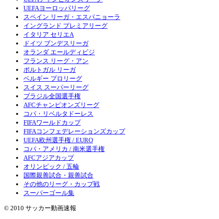
UEFAヨーロッパリーグ
スペイン リーガ・エスパニョーラ
イングランド プレミアリーグ
イタリア セリエA
ドイツ ブンデスリーガ
オランダ エールディビジ
フランス リーグ・アン
ポルトガル リーガ
ベルギー プロリーグ
スイス スーパーリーグ
ブラジル全国選手権
AFCチャンピオンズリーグ
コパ・リベルタドーレス
FIFAワールドカップ
FIFAコンフェデレーションズカップ
UEFA欧州選手権 / EURO
コパ・アメリカ / 南米選手権
AFCアジアカップ
オリンピック / 五輪
国際親善試合・親善試合
その他のリーグ・カップ戦
スーパーゴール集
© 2010 サッカー動画速報