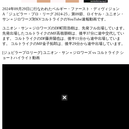
2024年09月29日に行なわれたベルギー・ファースト・ディヴィジョン
A「ジュピラー・プロ・リーグ 2024-25」第09節、ロイヤル・ユニオン・
Mute
サン＝ジロワーズ対KVコルトライクのYouTube速報動画です。
ユニオン・サン＝ジロワーズのDF町田浩樹は、先発フル出場しています。
先発出場したコルトライクのMF高嶺朋樹は、後半37分に途中交代してい
ます。 コルトライクのDF藤井陽也は、後半11分から途中出場していま
す。 コルトライクのMF金子拓郎は、後半29分から途中出場しています。
[ジュピラープロリーグ] ユニオン・サン＝ジロワーズ vs コルトライク シ
ョートハイライト動画