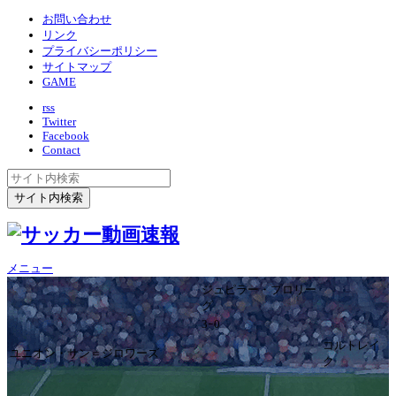
お問い合わせ
リンク
プライバシーポリシー
サイトマップ
GAME
rss
Twitter
Facebook
Contact
メニュー
ジュピラー・プロリー
グ
3ｰ0
コルトレイ
ユニオン・サン＝ジロワーズ
ク