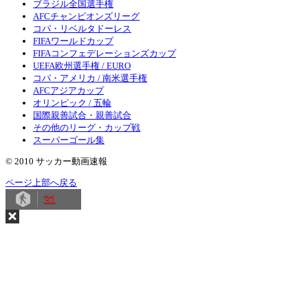
ブラジル全国選手権
AFCチャンピオンズリーグ
コパ・リベルタドーレス
FIFAワールドカップ
FIFAコンフェデレーションズカップ
UEFA欧州選手権 / EURO
コパ・アメリカ / 南米選手権
AFCアジアカップ
オリンピック / 五輪
国際親善試合・親善試合
その他のリーグ・カップ戦
スーパーゴール集
© 2010 サッカー動画速報
ページ上部へ戻る
31