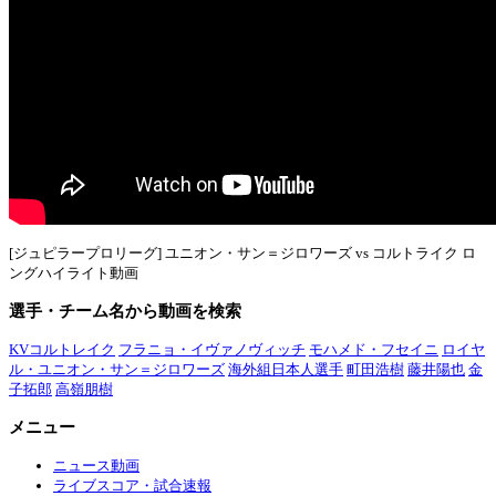
[ジュピラープロリーグ] ユニオン・サン＝ジロワーズ vs コルトライク ロ
ングハイライト動画
選手・チーム名から動画を検索
KVコルトレイク
フラニョ・イヴァノヴィッチ
モハメド・フセイニ
ロイヤ
ル・ユニオン・サン＝ジロワーズ
海外組日本人選手
町田浩樹
藤井陽也
金
子拓郎
高嶺朋樹
メニュー
ニュース動画
ライブスコア・試合速報