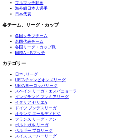
フルマッチ動画
海外組日本人選手
日本代表
各チーム、リーグ・カップ
各国クラブチーム
名国代表チーム
各国リーグ・カップ戦
国際A・Bマッチ
カテゴリー
日本 Jリーグ
UEFAチャンピオンズリーグ
UEFAヨーロッパリーグ
スペイン リーガ・エスパニョーラ
イングランド プレミアリーグ
イタリア セリエA
ドイツ ブンデスリーガ
オランダ エールディビジ
フランス リーグ・アン
ポルトガル リーガ
ベルギー プロリーグ
スイス スーパーリーグ