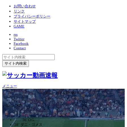
お問い合わせ
リンク
プライバシーポリシー
サイトマップ
GAME
rss
Twitter
Facebook
Contact
メニュー
ラリーガ EA SPORTS
2ｰ0
バレンシア
ジローナ
56’ O.G.
58’ ダニ・ゴメス