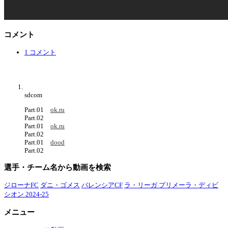
コメント
1 コメント
sdcom
Part.01
ok.ru
Part.02
Part.01
ok.ru
Part.02
Part.01
dood
Part.02
選手・チーム名から動画を検索
ジローナFC
ダニ・ゴメス
バレンシアCF
ラ・リーガ プリメーラ・ディビ
シオン 2024-25
メニュー