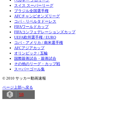
ベルギー プロリーグ
スイス スーパーリーグ
ブラジル全国選手権
AFCチャンピオンズリーグ
コパ・リベルタドーレス
FIFAワールドカップ
FIFAコンフェデレーションズカップ
UEFA欧州選手権 / EURO
コパ・アメリカ / 南米選手権
AFCアジアカップ
オリンピック / 五輪
国際親善試合・親善試合
その他のリーグ・カップ戦
スーパーゴール集
© 2010 サッカー動画速報
ページ上部へ戻る
18