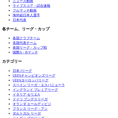
ニュース動画
ライブスコア・試合速報
フルマッチ動画
海外組日本人選手
日本代表
各チーム、リーグ・カップ
各国クラブチーム
名国代表チーム
各国リーグ・カップ戦
国際A・Bマッチ
カテゴリー
日本 Jリーグ
UEFAチャンピオンズリーグ
UEFAヨーロッパリーグ
スペイン リーガ・エスパニョーラ
イングランド プレミアリーグ
イタリア セリエA
ドイツ ブンデスリーガ
オランダ エールディビジ
フランス リーグ・アン
ポルトガル リーガ