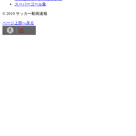
スーパーゴール集
© 2010 サッカー動画速報
ページ上部へ戻る
21