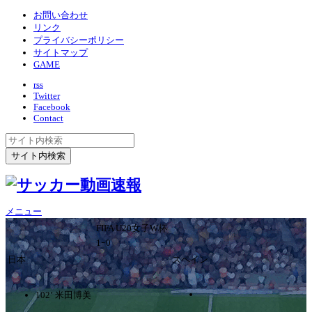
お問い合わせ
リンク
プライバシーポリシー
サイトマップ
GAME
rss
Twitter
Facebook
Contact
メニュー
FIFA U20女子W杯
1ｰ0
日本
スペイン
102’ 米田博美