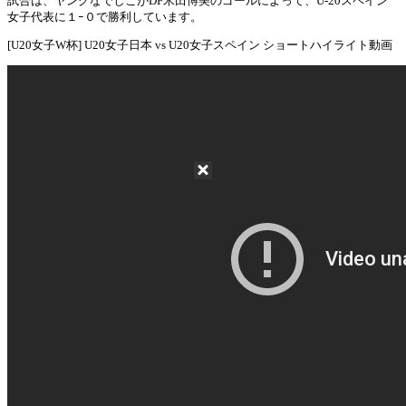
試合は、ヤングなでしこがDF米田博美のゴールによって、U-20スペイン
女子代表に１ｰ０で勝利しています。
[U20女子W杯] U20女子日本 vs U20女子スペイン ショートハイライト動画