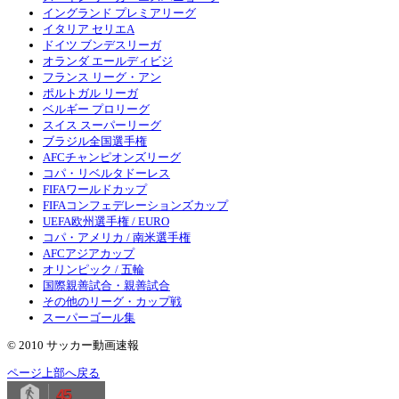
イングランド プレミアリーグ
イタリア セリエA
ドイツ ブンデスリーガ
オランダ エールディビジ
フランス リーグ・アン
ポルトガル リーガ
ベルギー プロリーグ
スイス スーパーリーグ
ブラジル全国選手権
AFCチャンピオンズリーグ
コパ・リベルタドーレス
FIFAワールドカップ
FIFAコンフェデレーションズカップ
UEFA欧州選手権 / EURO
コパ・アメリカ / 南米選手権
AFCアジアカップ
オリンピック / 五輪
国際親善試合・親善試合
その他のリーグ・カップ戦
スーパーゴール集
© 2010 サッカー動画速報
ページ上部へ戻る
45