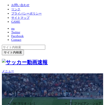
お問い合わせ
リンク
プライバシーポリシー
サイトマップ
GAME
rss
Twitter
Facebook
Contact
メニュー
プレミアリー
グ
1ｰ2
ウォルヴァーハンプトン
ニューカッスル
36’ マリオ・レミ
75’ ファビアン・シェア