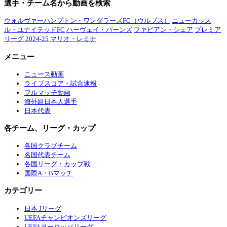
選手・チーム名から動画を検索
ウォルヴァーハンプトン・ワンダラーズFC（ウルブス）
ニューカッス
ル・ユナイテッドFC
ハーヴェイ・バーンズ
ファビアン・シェア
プレミア
リーグ 2024-25
マリオ・レミナ
メニュー
ニュース動画
ライブスコア・試合速報
フルマッチ動画
海外組日本人選手
日本代表
各チーム、リーグ・カップ
各国クラブチーム
名国代表チーム
各国リーグ・カップ戦
国際A・Bマッチ
カテゴリー
日本 Jリーグ
UEFAチャンピオンズリーグ
UEFAヨーロッパリーグ