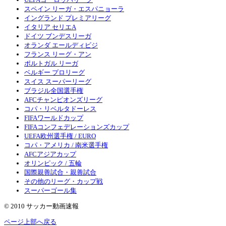
スペイン リーガ・エスパニョーラ
イングランド プレミアリーグ
イタリア セリエA
ドイツ ブンデスリーガ
オランダ エールディビジ
フランス リーグ・アン
ポルトガル リーガ
ベルギー プロリーグ
スイス スーパーリーグ
ブラジル全国選手権
AFCチャンピオンズリーグ
コパ・リベルタドーレス
FIFAワールドカップ
FIFAコンフェデレーションズカップ
UEFA欧州選手権 / EURO
コパ・アメリカ / 南米選手権
AFCアジアカップ
オリンピック / 五輪
国際親善試合・親善試合
その他のリーグ・カップ戦
スーパーゴール集
© 2010 サッカー動画速報
ページ上部へ戻る