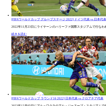
[FIFAワールドカップ グループステージ 2022] ドイツ代表 vs 日本代
2022年11月23日にライヤーンのハリーファ国際スタジアムで行なわれた
続きを読む
[FIFAワールドカップ ラウンド16 2022] 日本代表 vs クロアチア代表
2022年12月05日にアル＝ワクラのアル・ジャヌーブ・スタジアムで行な