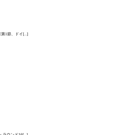
節、ドイ[...]
ンド16[...]