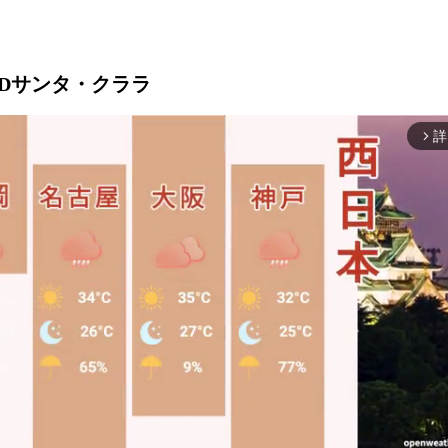
s CDサンタ・クララ
詳
arrow_forward_ios