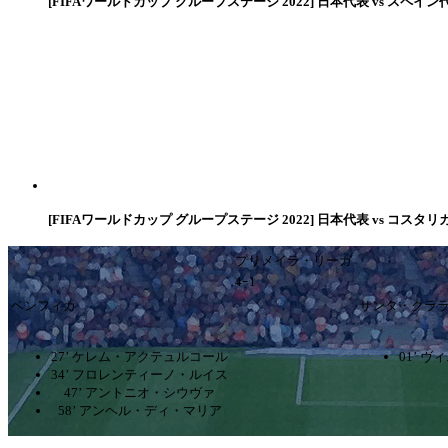
[FIFAワールドカップ グループステージ 2022] 日本代表 vs スペイン
[FIFAワールドカップ グループステージ 2022] 日本代表 vs コスタリ
プリメイラ・リーガ
4ｰ1
ベンフィカ
サンタ・クラ
27’ ケレム・アクテュルコール
01’ 
34’ フロレンティーノ・ルイス
47’ アントニオ・シウヴァ
58’ アンヘル・ディ・マリア