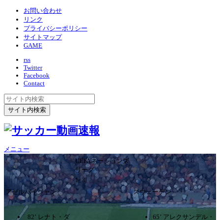
お問い合わせ
リンク
プライバシーポリシー
サイトマップ
GAME
rss
Twitter
Facebook
Contact
メニュー
UEFAネーションズ
リーグ
1ｰ3
アゼルバイジャン
スウェーデン
82’ レナト・ダ
65’ アレクサンデル・