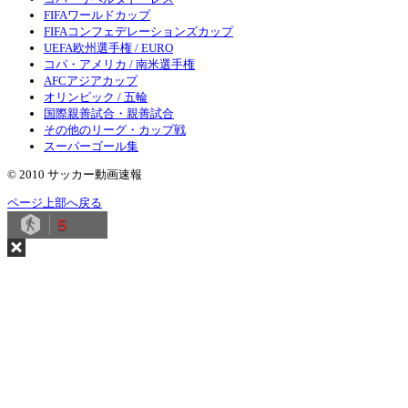
FIFAワールドカップ
FIFAコンフェデレーションズカップ
UEFA欧州選手権 / EURO
コパ・アメリカ / 南米選手権
AFCアジアカップ
オリンピック / 五輪
国際親善試合・親善試合
その他のリーグ・カップ戦
スーパーゴール集
© 2010 サッカー動画速報
ページ上部へ戻る
5