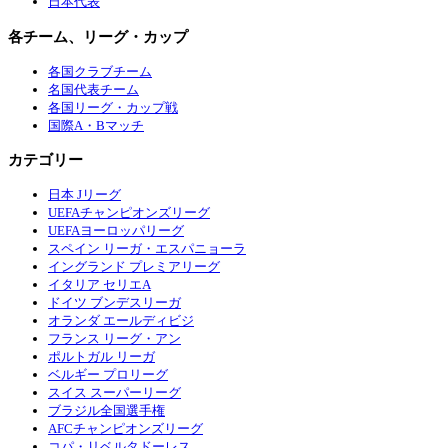
日本代表
各チーム、リーグ・カップ
各国クラブチーム
名国代表チーム
各国リーグ・カップ戦
国際A・Bマッチ
カテゴリー
日本 Jリーグ
UEFAチャンピオンズリーグ
UEFAヨーロッパリーグ
スペイン リーガ・エスパニョーラ
イングランド プレミアリーグ
イタリア セリエA
ドイツ ブンデスリーガ
オランダ エールディビジ
フランス リーグ・アン
ポルトガル リーガ
ベルギー プロリーグ
スイス スーパーリーグ
ブラジル全国選手権
AFCチャンピオンズリーグ
コパ・リベルタドーレス