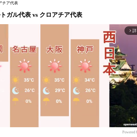
クロアチア代表
ポルトガル代表 vs クロアチア代表
詳
arrow_forward_ios
Powered 