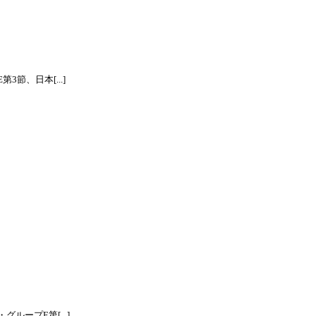
節、日本[...]
ープE第[...]