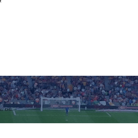
表
チア
41’ O.G.