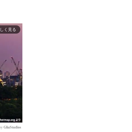
しく見る
by 
GliaStudios