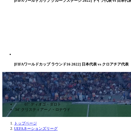
[FIFAワールドカップ グループステージ 2022] ドイツ代表 vs 日本代
[FIFAワールドカップ ラウンド16 2022] 日本代表 vs クロアチア代表
UEFAネーションズリーグ
2ｰ1
ポルトガル
クロア
07’ ディオゴ・ダロト
34’ クリスティアーノ・ロナウド
トップページ
UEFAネーションズリーグ