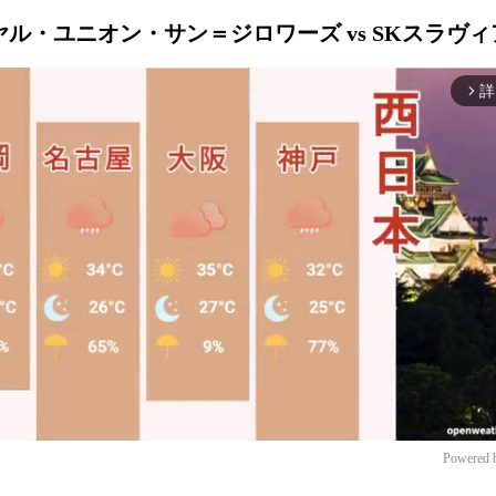
 ロイヤル・ユニオン・サン＝ジロワーズ vs SKスラヴ
詳
arrow_forward_ios
Powered 