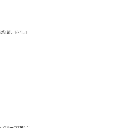
節、ドイ[...]
ープE第[...]