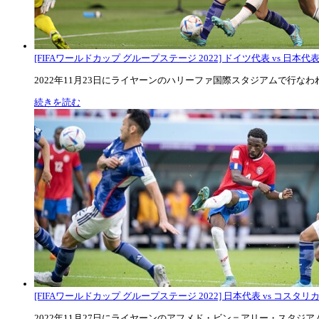
[FIFAワールドカップ グループステージ 2022] ドイツ代表 vs 日本代
2022年11月23日にライヤーンのハリーファ国際スタジアムで行なわれた
続きを読む
[FIFAワールドカップ グループステージ 2022] 日本代表 vs コスタリカ代
2022年11月27日にライヤーンのアフメド・ビン＝アリー・スタジアムで