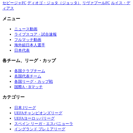
セビージャFC
ディオゴ・ジョタ（ジョッタ）
リヴァプールFC
ルイス・デ
ィアス
メニュー
ニュース動画
ライブスコア・試合速報
フルマッチ動画
海外組日本人選手
日本代表
各チーム、リーグ・カップ
各国クラブチーム
名国代表チーム
各国リーグ・カップ戦
国際A・Bマッチ
カテゴリー
日本 Jリーグ
UEFAチャンピオンズリーグ
UEFAヨーロッパリーグ
スペイン リーガ・エスパニョーラ
イングランド プレミアリーグ