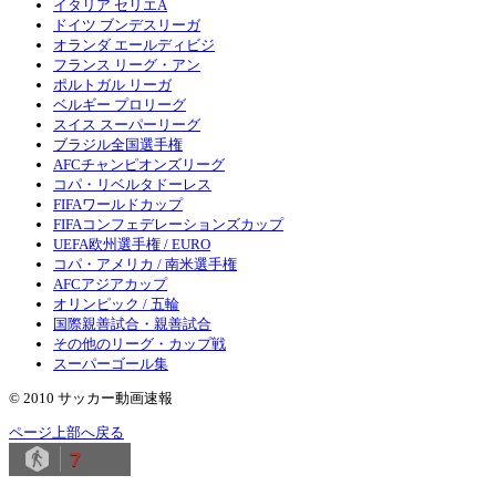
イタリア セリエA
ドイツ ブンデスリーガ
オランダ エールディビジ
フランス リーグ・アン
ポルトガル リーガ
ベルギー プロリーグ
スイス スーパーリーグ
ブラジル全国選手権
AFCチャンピオンズリーグ
コパ・リベルタドーレス
FIFAワールドカップ
FIFAコンフェデレーションズカップ
UEFA欧州選手権 / EURO
コパ・アメリカ / 南米選手権
AFCアジアカップ
オリンピック / 五輪
国際親善試合・親善試合
その他のリーグ・カップ戦
スーパーゴール集
© 2010 サッカー動画速報
ページ上部へ戻る
7