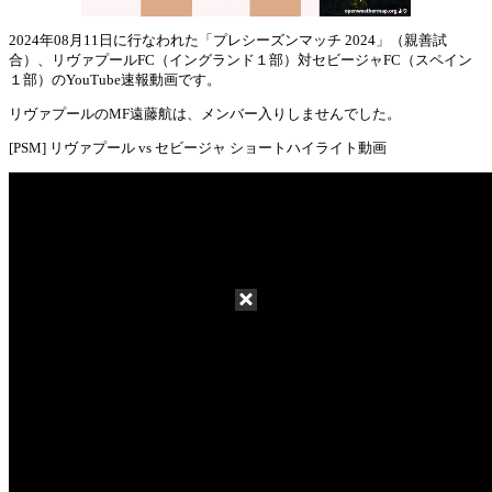
2024年08月11日に行なわれた「プレシーズンマッチ 2024」（親善試
合）、リヴァプールFC（イングランド１部）対セビージャFC（スペイン
Mute
１部）のYouTube速報動画です。
リヴァプールのMF遠藤航は、メンバー入りしませんでした。
[PSM] リヴァプール vs セビージャ ショートハイライト動画