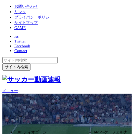
お問い合わせ
リンク
プライバシーポリシー
サイトマップ
GAME
rss
Twitter
Facebook
Contact
メニュー
プレシーズンマ
ッチ
4ｰ1
リヴァプール
セビージャ
30’ ディオゴ・ジ
66’ ペケ・フェルナ