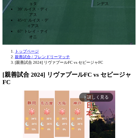
ョタ
ンデス
39’ ルイス・ディ
アス
45+1’ ルイス・デ
ィアス
67’ トレイ・ナイ
オニ
トップページ
親善試合 / フレンドリーマッチ
[親善試合 2024] リヴァプールFC vs セビージャFC
[親善試合 2024] リヴァプールFC vs セビージャ
FC
詳しく見る
arrow_forward_ios