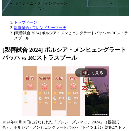
34’ ティム・クラインディーン
スト
トップページ
親善試合 / フレンドリーマッチ
[親善試合 2024] ボルシア・メンヒェングラートバッハ vs RCストラ
スブール
[親善試合 2024] ボルシア・メンヒェングラート
バッハ vs RCストラスブール
詳しく見る
arrow_forward_ios
2024年08月10日に行なわれた「プレシーズンマッチ 2024」（親善試
合）、ボルシア・メンヒェングラートバッハ（ドイツ１部）対RCストラ