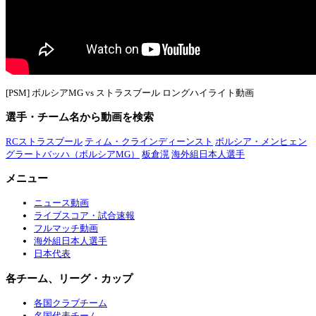
[PSM] ボルシアMG vs ストラスブール ロングハイライト動画
選手・チーム名から動画を検索
RCストラスブール
ティム・クラインディーンスト
ボルシア・メンヒェン
グラートバッハ（ボルシアMG）
板倉滉
海外組日本人選手
メニュー
ニュース動画
ライブスコア・試合速報
フルマッチ動画
海外組日本人選手
日本代表
各チーム、リーグ・カップ
各国クラブチーム
名国代表チーム