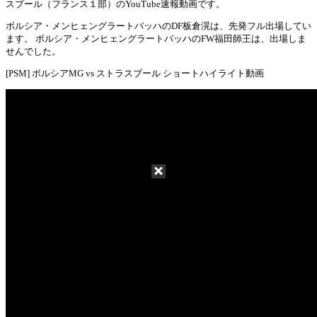
Mute
スブール（フランス１部）のYouTube速報動画です。
ボルシア・メンヒェングラートバッハのDF板倉滉は、先発フル出場してい
ます。 ボルシア・メンヒェングラートバッハのFW福田師王は、出場しま
せんでした。
[PSM] ボルシアMG vs ストラスブール ショートハイライト動画