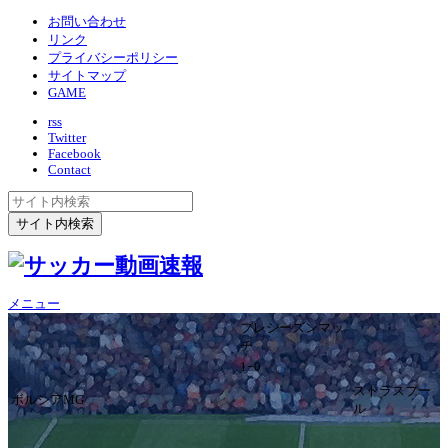
お問い合わせ
リンク
プライバシーポリシー
サイトマップ
GAME
rss
Twitter
Facebook
Contact
メニュー
プレシーズンマッ
チ
1ｰ0
ストラスブー
ボルシアMG
ル