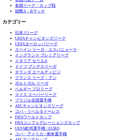
各国リーグ・カップ戦
国際A・Bマッチ
カテゴリー
日本 Jリーグ
UEFAチャンピオンズリーグ
UEFAヨーロッパリーグ
スペイン リーガ・エスパニョーラ
イングランド プレミアリーグ
イタリア セリエA
ドイツ ブンデスリーガ
オランダ エールディビジ
フランス リーグ・アン
ポルトガル リーガ
ベルギー プロリーグ
スイス スーパーリーグ
ブラジル全国選手権
AFCチャンピオンズリーグ
コパ・リベルタドーレス
FIFAワールドカップ
FIFAコンフェデレーションズカップ
UEFA欧州選手権 / EURO
コパ・アメリカ / 南米選手権
AFCアジアカップ