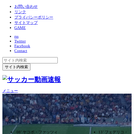
お問い合わせ
リンク
プライバシーポリシー
サイトマップ
GAME
rss
Twitter
Facebook
Contact
メニュー
コッパ・イタ
リア
4ｰ1
エンポリ
カタンザーロ
08’ ヤコポ・ファッツィ
13’ フェデリコ・