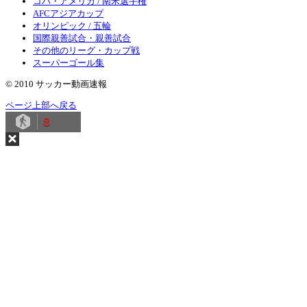
コパ・アメリカ / 南米選手権
AFCアジアカップ
オリンピック / 五輪
国際親善試合・親善試合
その他のリーグ・カップ戦
スーパーゴール集
© 2010 サッカー動画速報
ページ上部へ戻る
8