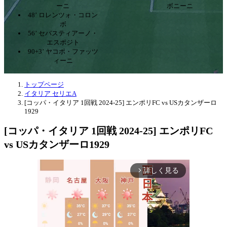
ーニ
ボニーニ
48’ ロレンツォ・コロン
ボ
56’ セバスティアーノ・
エスポジト
90+3’ ヤコポ・ファッツ
ィーニ
トップページ
イタリア セリエA
[コッパ・イタリア 1回戦 2024-25] エンポリFC vs USカタンザーロ
1929
[コッパ・イタリア 1回戦 2024-25] エンポリFC
vs USカタンザーロ1929
詳しく見る
arrow_forward_ios