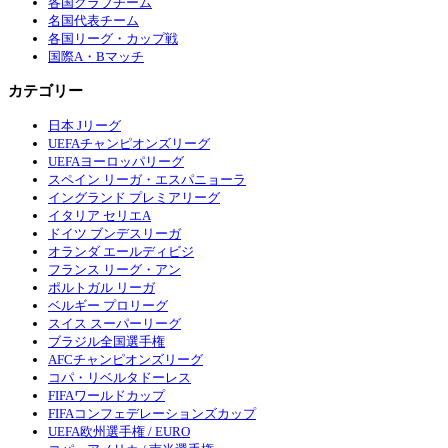
各国クラブチーム
名国代表チーム
各国リーグ・カップ戦
国際A・Bマッチ
カテゴリー
日本 Jリーグ
UEFAチャンピオンズリーグ
UEFAヨーロッパリーグ
スペイン リーガ・エスパニョーラ
イングランド プレミアリーグ
イタリア セリエA
ドイツ ブンデスリーガ
オランダ エールディビジ
フランス リーグ・アン
ポルトガル リーガ
ベルギー プロリーグ
スイス スーパーリーグ
ブラジル全国選手権
AFCチャンピオンズリーグ
コパ・リベルタドーレス
FIFAワールドカップ
FIFAコンフェデレーションズカップ
UEFA欧州選手権 / EURO