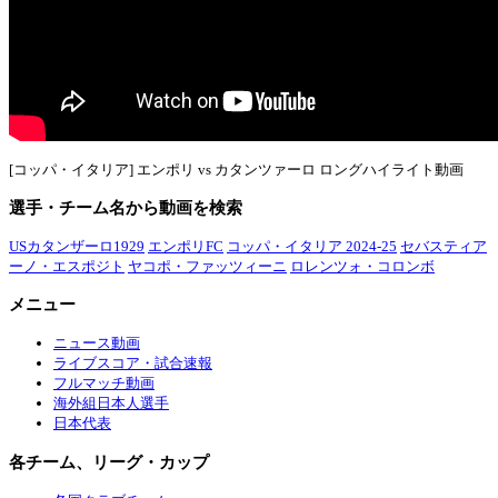
[コッパ・イタリア] エンポリ vs カタンツァーロ ロングハイライト動画
選手・チーム名から動画を検索
USカタンザーロ1929
エンポリFC
コッパ・イタリア 2024-25
セバスティア
ーノ・エスポジト
ヤコポ・ファッツィーニ
ロレンツォ・コロンボ
メニュー
ニュース動画
ライブスコア・試合速報
フルマッチ動画
海外組日本人選手
日本代表
各チーム、リーグ・カップ