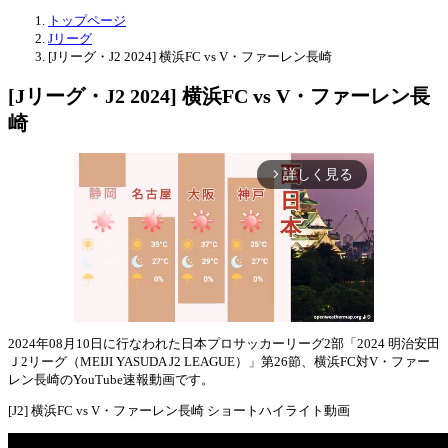
トップページ
Jリーグ
[Jリーグ・J2 2024] 横浜FC vs V・ファーレン長崎
[Jリーグ・J2 2024] 横浜FC vs V・ファーレン長
崎
詳しく見る
arrow_forward_ios
2024年08月10日に行なわれた日本プロサッカーリーグ2部「2024 明治安田
Ｊ2リーグ（MEIJI YASUDA J2 LEAGUE）」第26節、横浜FC対V・ファー
Mute
レン長崎のYouTube速報動画です。
[J2] 横浜FC vs V・ファーレン長崎 ショートハイライト動画