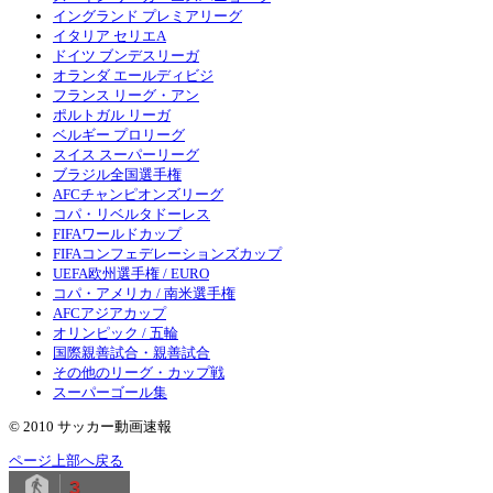
イングランド プレミアリーグ
イタリア セリエA
ドイツ ブンデスリーガ
オランダ エールディビジ
フランス リーグ・アン
ポルトガル リーガ
ベルギー プロリーグ
スイス スーパーリーグ
ブラジル全国選手権
AFCチャンピオンズリーグ
コパ・リベルタドーレス
FIFAワールドカップ
FIFAコンフェデレーションズカップ
UEFA欧州選手権 / EURO
コパ・アメリカ / 南米選手権
AFCアジアカップ
オリンピック / 五輪
国際親善試合・親善試合
その他のリーグ・カップ戦
スーパーゴール集
© 2010 サッカー動画速報
ページ上部へ戻る
3