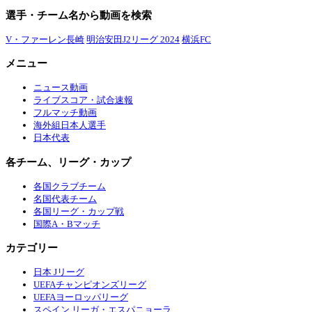
選手・チーム名から動画を検索
V・ファーレン長崎
明治安田J2リーグ 2024
横浜FC
メニュー
ニュース動画
ライブスコア・試合速報
フルマッチ動画
海外組日本人選手
日本代表
各チーム、リーグ・カップ
各国クラブチーム
名国代表チーム
各国リーグ・カップ戦
国際A・Bマッチ
カテゴリー
日本 Jリーグ
UEFAチャンピオンズリーグ
UEFAヨーロッパリーグ
スペイン リーガ・エスパニョーラ