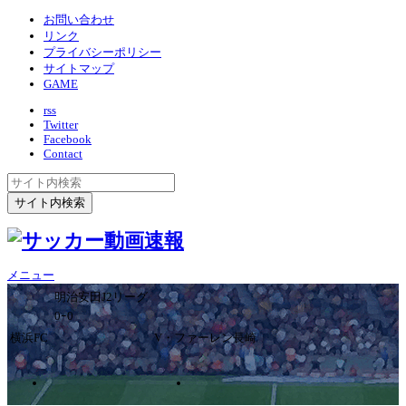
お問い合わせ
リンク
プライバシーポリシー
サイトマップ
GAME
rss
Twitter
Facebook
Contact
メニュー
明治安田J2リーグ
0ｰ0
横浜FC
V・ファーレン長崎