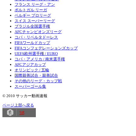
フランス リーグ・アン
ポルトガル リーガ
ベルギー プロリーグ
スイス スーパーリーグ
ブラジル全国選手権
AFCチャンピオンズリーグ
コパ・リベルタドーレス
FIFAワールドカップ
FIFAコンフェデレーションズカップ
UEFA欧州選手権 / EURO
コパ・アメリカ / 南米選手権
AFCアジアカップ
オリンピック / 五輪
国際親善試合・親善試合
その他のリーグ・カップ戦
スーパーゴール集
© 2010 サッカー動画速報
ページ上部へ戻る
16