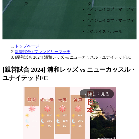
央
ク
45’ ジェイコブ・マーフィ
ー
47’ ジェイコブ・マーフィ
ー
58’ ルイス・ホール
トップページ
親善試合 / フレンドリーマッチ
[親善試合 2024] 浦和レッズ vs ニューカッスル・ユナイテッドFC
[親善試合 2024] 浦和レッズ vs ニューカッスル・
ユナイテッドFC
詳しく見る
arrow_forward_ios