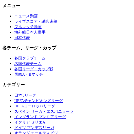
メニュー
ニュース動画
ライブスコア・試合速報
フルマッチ動画
海外組日本人選手
日本代表
各チーム、リーグ・カップ
各国クラブチーム
名国代表チーム
各国リーグ・カップ戦
国際A・Bマッチ
カテゴリー
日本 Jリーグ
UEFAチャンピオンズリーグ
UEFAヨーロッパリーグ
スペイン リーガ・エスパニョーラ
イングランド プレミアリーグ
イタリア セリエA
ドイツ ブンデスリーガ
オランダ エールディビジ