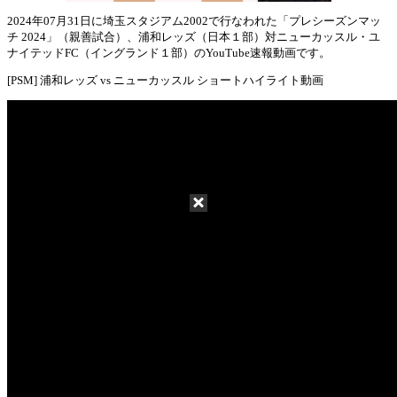
2024年07月31日に埼玉スタジアム2002で行なわれた「プレシーズンマッ
チ 2024」（親善試合）、浦和レッズ（日本１部）対ニューカッスル・ユ
Mute
ナイテッドFC（イングランド１部）のYouTube速報動画です。
[PSM] 浦和レッズ vs ニューカッスル ショートハイライト動画