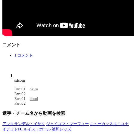
コメント
1 コメント
sdcom
Part.01
ok.ru
Part.02
Part.01
dood
Part.02
選手・チーム名から動画を検索
アレクサンデル・イサク
ジェイコブ・マーフィー
ニューカッスル・ユナ
イテッドFC
ルイス・ホール
浦和レッズ