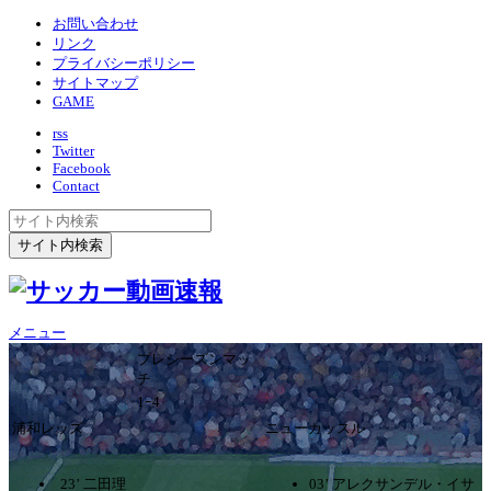
お問い合わせ
リンク
プライバシーポリシー
サイトマップ
GAME
rss
Twitter
Facebook
Contact
メニュー
プレシーズンマッ
チ
1ｰ4
浦和レッズ
ニューカッスル
23’ 二田理
03’ アレクサンデル・イサ