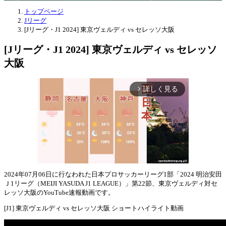
トップページ
Jリーグ
[Jリーグ・J1 2024] 東京ヴェルディ vs セレッソ大阪
[Jリーグ・J1 2024] 東京ヴェルディ vs セレッソ
大阪
詳しく見る
arrow_forward_ios
2024年07月06日に行なわれた日本プロサッカーリーグ1部「2024 明治安田
Ｊ1リーグ（MEIJI YASUDA J1 LEAGUE）」第22節、東京ヴェルディ対セ
Mute
レッソ大阪のYouTube速報動画です。
[J1] 東京ヴェルディ vs セレッソ大阪 ショートハイライト動画