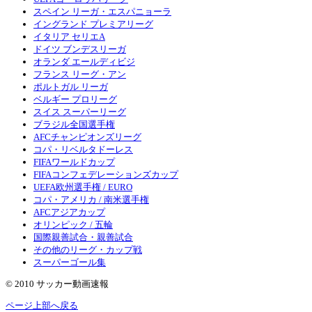
スペイン リーガ・エスパニョーラ
イングランド プレミアリーグ
イタリア セリエA
ドイツ ブンデスリーガ
オランダ エールディビジ
フランス リーグ・アン
ポルトガル リーガ
ベルギー プロリーグ
スイス スーパーリーグ
ブラジル全国選手権
AFCチャンピオンズリーグ
コパ・リベルタドーレス
FIFAワールドカップ
FIFAコンフェデレーションズカップ
UEFA欧州選手権 / EURO
コパ・アメリカ / 南米選手権
AFCアジアカップ
オリンピック / 五輪
国際親善試合・親善試合
その他のリーグ・カップ戦
スーパーゴール集
© 2010 サッカー動画速報
ページ上部へ戻る