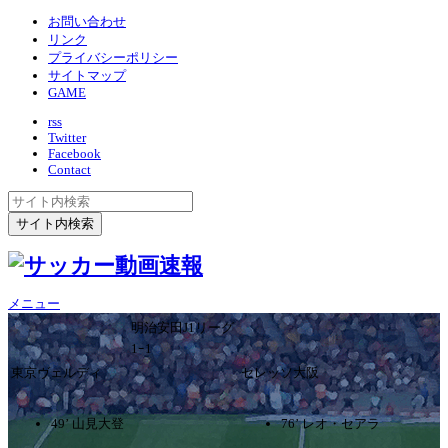
お問い合わせ
リンク
プライバシーポリシー
サイトマップ
GAME
rss
Twitter
Facebook
Contact
メニュー
明治安田J1リーグ
1ｰ1
東京ヴェルディ
セレッソ大阪
49’ 山見大登
76’ レオ・セアラ