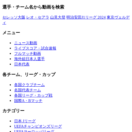
選手・チーム名から動画を検索
セレッソ大阪
レオ・セアラ
山見大登
明治安田J1リーグ 2024
東京ヴェルデ
ィ
メニュー
ニュース動画
ライブスコア・試合速報
フルマッチ動画
海外組日本人選手
日本代表
各チーム、リーグ・カップ
各国クラブチーム
名国代表チーム
各国リーグ・カップ戦
国際A・Bマッチ
カテゴリー
日本 Jリーグ
UEFAチャンピオンズリーグ
UEFAヨーロッパリーグ