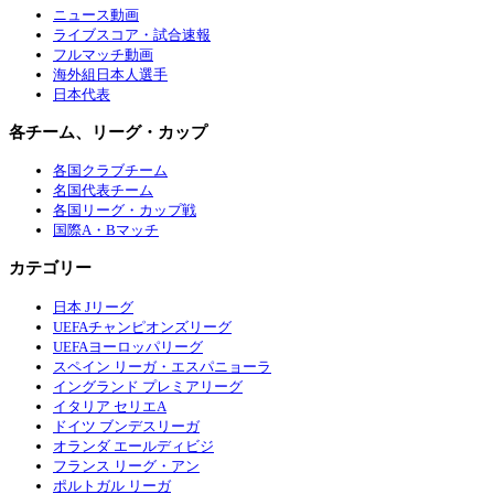
ニュース動画
ライブスコア・試合速報
フルマッチ動画
海外組日本人選手
日本代表
各チーム、リーグ・カップ
各国クラブチーム
名国代表チーム
各国リーグ・カップ戦
国際A・Bマッチ
カテゴリー
日本 Jリーグ
UEFAチャンピオンズリーグ
UEFAヨーロッパリーグ
スペイン リーガ・エスパニョーラ
イングランド プレミアリーグ
イタリア セリエA
ドイツ ブンデスリーガ
オランダ エールディビジ
フランス リーグ・アン
ポルトガル リーガ