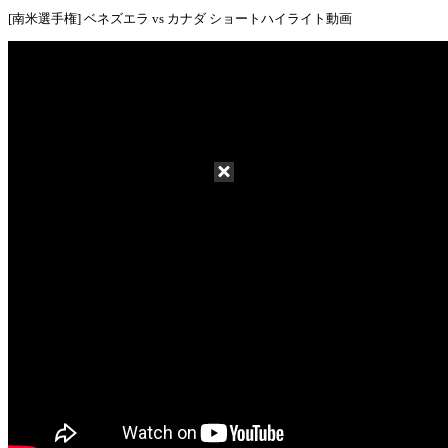
[南米選手権] ベネズエラ vs カナダ ショートハイライト動画