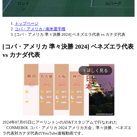
ロンド
ルバーグ
ン
トップページ
コパ・アメリカ / 南米選手権
[コパ・アメリカ 準々決勝 2024] ベネズエラ代表 vs カナダ代表
[コパ・アメリカ 準々決勝 2024] ベネズエラ代表
vs カナダ代表
詳しく見る
arrow_forward_ios
2024年07月05日にアーリントンのAT&Tスタジアムで行なわれた
「CONMEBOL コパ・アメリカ 2024 アメリカ大会」準々決勝、ベネズエ
Mute
ラ代表対カナダ代表のYouTube速報動画です。