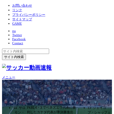
お問い合わせ
リンク
プライバシーポリシー
サイトマップ
GAME
rss
Twitter
Facebook
Contact
メニュー
コパ・アメリカ
1ｰ1
ベネズエラ
カナダ
PK戦４ｰ３でベネズエラ代表に勝
64’ サロ
13’ ジェイコ
利したカナダ代表が準決勝進出
モン・
ブ・シャッフェ