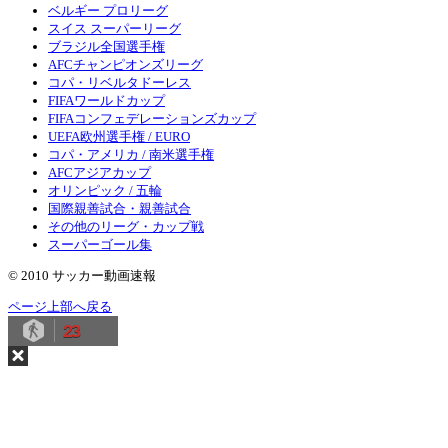
ベルギー プロリーグ
スイス スーパーリーグ
ブラジル全国選手権
AFCチャンピオンズリーグ
コパ・リベルタドーレス
FIFAワールドカップ
FIFAコンフェデレーションズカップ
UEFA欧州選手権 / EURO
コパ・アメリカ / 南米選手権
AFCアジアカップ
オリンピック / 五輪
国際親善試合・親善試合
その他のリーグ・カップ戦
スーパーゴール集
© 2010 サッカー動画速報
ページ上部へ戻る
23