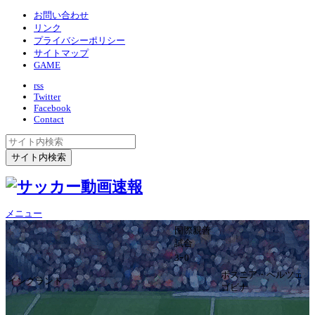
お問い合わせ
リンク
プライバシーポリシー
サイトマップ
GAME
rss
Twitter
Facebook
Contact
メニュー
国際親善
試合
3ｰ0
ボスニア・ヘルツェ
イングランド
ゴビナ