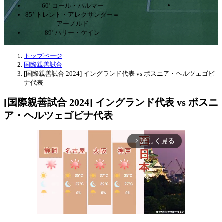
60’ コール・パルマー
85’ トレント・アレクサンダー＝
アーノルド
89’ ハリー・ケイン
トップページ
国際親善試合
[国際親善試合 2024] イングランド代表 vs ボスニア・ヘルツェゴビ
ナ代表
[国際親善試合 2024] イングランド代表 vs ボスニ
ア・ヘルツェゴビナ代表
詳しく見る
arrow_forward_ios