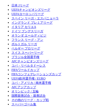
日本 Jリーグ
UEFAチャンピオンズリーグ
UEFAヨーロッパリーグ
スペイン リーガ・エスパニョーラ
イングランド プレミアリーグ
イタリア セリエA
ドイツ ブンデスリーガ
オランダ エールディビジ
フランス リーグ・アン
ポルトガル リーガ
ベルギー プロリーグ
スイス スーパーリーグ
ブラジル全国選手権
AFCチャンピオンズリーグ
コパ・リベルタドーレス
FIFAワールドカップ
FIFAコンフェデレーションズカップ
UEFA欧州選手権 / EURO
コパ・アメリカ / 南米選手権
AFCアジアカップ
オリンピック / 五輪
国際親善試合・親善試合
その他のリーグ・カップ戦
スーパーゴール集