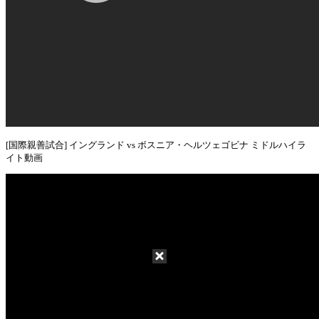
[国際親善試合] イングランド vs ボスニア・ヘルツェゴビナ ミドルハイラ
イト動画