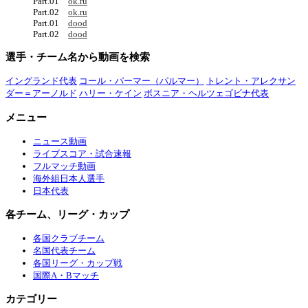
Part.01
ok.ru
Part.02
ok.ru
Part.01
dood
Part.02
dood
選手・チーム名から動画を検索
イングランド代表
コール・パーマー（パルマー）
トレント・アレクサン
ダー＝アーノルド
ハリー・ケイン
ボスニア・ヘルツェゴビナ代表
メニュー
ニュース動画
ライブスコア・試合速報
フルマッチ動画
海外組日本人選手
日本代表
各チーム、リーグ・カップ
各国クラブチーム
名国代表チーム
各国リーグ・カップ戦
国際A・Bマッチ
カテゴリー