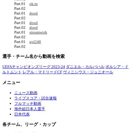
Part.01
ok.ru
Part.02
Part.01
dood
Part.02
Part.01
dood
Part.02
dood
Part.01
streamwish
Part.02
Part.01
gol248
Part.02
選手・チーム名から動画を検索
UEFAチャンピオンズリーグ 2023-24
ダニエル・カルバハル
ボルシア・ド
ルトムント
レアル・マドリードCF
ヴィニシウス・ジュニオール
メニュー
ニュース動画
ライブスコア・試合速報
フルマッチ動画
海外組日本人選手
日本代表
各チーム、リーグ・カップ