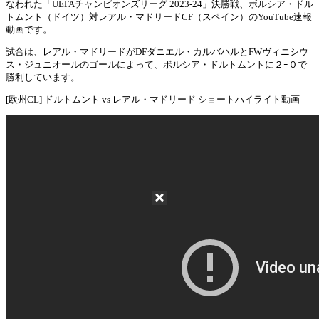
なわれた「UEFAチャンピオンズリーグ 2023-24」決勝戦、ボルシア・ドル
Mute
トムント（ドイツ）対レアル・マドリードCF（スペイン）のYouTube速報
動画です。
試合は、レアル・マドリードがDFダニエル・カルバハルとFWヴィニシウ
ス・ジュニオールのゴールによって、ボルシア・ドルトムントに２ｰ０で
勝利しています。
[欧州CL] ドルトムント vs レアル・マドリード ショートハイライト動画