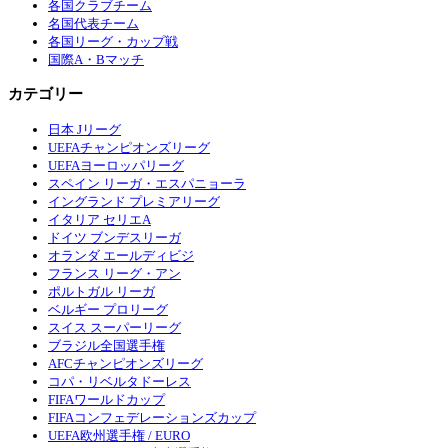
各国クラブチーム
名国代表チーム
各国リーグ・カップ戦
国際A・Bマッチ
カテゴリー
日本 Jリーグ
UEFAチャンピオンズリーグ
UEFAヨーロッパリーグ
スペイン リーガ・エスパニョーラ
イングランド プレミアリーグ
イタリア セリエA
ドイツ ブンデスリーガ
オランダ エールディビジ
フランス リーグ・アン
ポルトガル リーガ
ベルギー プロリーグ
スイス スーパーリーグ
ブラジル全国選手権
AFCチャンピオンズリーグ
コパ・リベルタドーレス
FIFAワールドカップ
FIFAコンフェデレーションズカップ
UEFA欧州選手権 / EURO