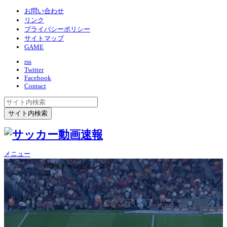
お問い合わせ
リンク
プライバシーポリシー
サイトマップ
GAME
rss
Twitter
Facebook
Contact
メニュー
UEFAチャンピオンズリ
ーグ
0ｰ2
ドルトムン
レアル・マドリード
ト