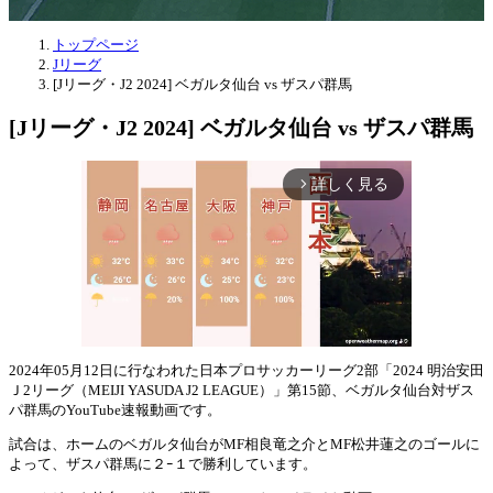
トップページ
Jリーグ
[Jリーグ・J2 2024] ベガルタ仙台 vs ザスパ群馬
[Jリーグ・J2 2024] ベガルタ仙台 vs ザスパ群馬
詳しく見る
arrow_forward_ios
2024年05月12日に行なわれた日本プロサッカーリーグ2部「2024 明治安田
Ｊ2リーグ（MEIJI YASUDA J2 LEAGUE）」第15節、ベガルタ仙台対ザス
Mute
パ群馬のYouTube速報動画です。
試合は、ホームのベガルタ仙台がMF相良竜之介とMF松井蓮之のゴールに
よって、ザスパ群馬に２ｰ１で勝利しています。