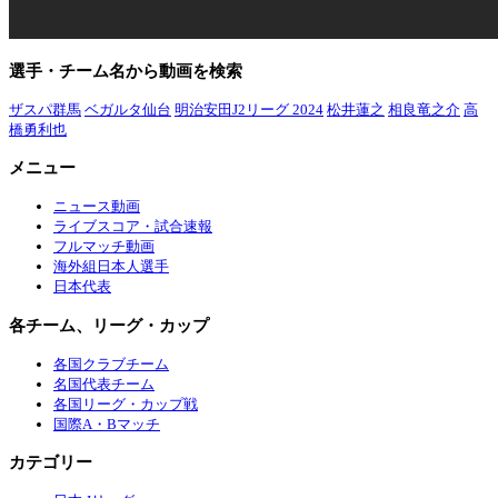
選手・チーム名から動画を検索
ザスパ群馬
ベガルタ仙台
明治安田J2リーグ 2024
松井蓮之
相良竜之介
高
橋勇利也
メニュー
ニュース動画
ライブスコア・試合速報
フルマッチ動画
海外組日本人選手
日本代表
各チーム、リーグ・カップ
各国クラブチーム
名国代表チーム
各国リーグ・カップ戦
国際A・Bマッチ
カテゴリー