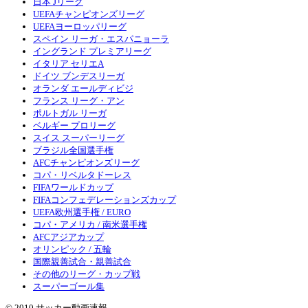
日本 Jリーグ
UEFAチャンピオンズリーグ
UEFAヨーロッパリーグ
スペイン リーガ・エスパニョーラ
イングランド プレミアリーグ
イタリア セリエA
ドイツ ブンデスリーガ
オランダ エールディビジ
フランス リーグ・アン
ポルトガル リーガ
ベルギー プロリーグ
スイス スーパーリーグ
ブラジル全国選手権
AFCチャンピオンズリーグ
コパ・リベルタドーレス
FIFAワールドカップ
FIFAコンフェデレーションズカップ
UEFA欧州選手権 / EURO
コパ・アメリカ / 南米選手権
AFCアジアカップ
オリンピック / 五輪
国際親善試合・親善試合
その他のリーグ・カップ戦
スーパーゴール集
© 2010 サッカー動画速報