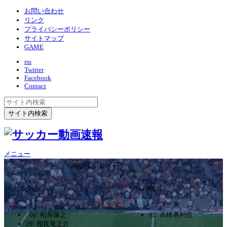
お問い合わせ
リンク
プライバシーポリシー
サイトマップ
GAME
rss
Twitter
Facebook
Contact
メニュー
明治安田J2リーグ
2ｰ1
ベガルタ仙台
ザスパ群馬
08’ 松井蓮之
62’ 高橋勇利也
29’ 相良竜之介