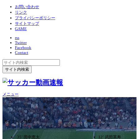
お問い合わせ
リンク
プライバシーポリシー
サイトマップ
GAME
rss
Twitter
Facebook
Contact
メニュー
JリーグYBCルヴァン
杯
2ｰ5
ガイナーレ鳥取
浦和レッズ
35’ 田中恵太
12’ 武田英寿