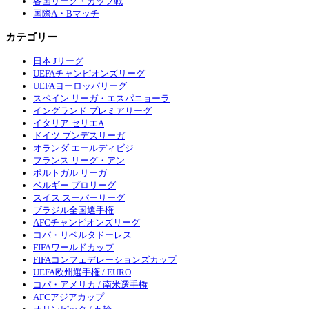
各国リーグ・カップ戦
国際A・Bマッチ
カテゴリー
日本 Jリーグ
UEFAチャンピオンズリーグ
UEFAヨーロッパリーグ
スペイン リーガ・エスパニョーラ
イングランド プレミアリーグ
イタリア セリエA
ドイツ ブンデスリーガ
オランダ エールディビジ
フランス リーグ・アン
ポルトガル リーガ
ベルギー プロリーグ
スイス スーパーリーグ
ブラジル全国選手権
AFCチャンピオンズリーグ
コパ・リベルタドーレス
FIFAワールドカップ
FIFAコンフェデレーションズカップ
UEFA欧州選手権 / EURO
コパ・アメリカ / 南米選手権
AFCアジアカップ