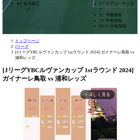
64’ 松木駿之
17’ チアゴ・サンタ
介
ナ
52’ 伊藤敦樹
55’ 中島翔哉
90+3’ 中島翔哉
トップページ
Jリーグ
[JリーグYBCルヴァンカップ 1stラウンド 2024] ガイナーレ鳥取 vs
浦和レッズ
[JリーグYBCルヴァンカップ 1stラウンド 2024]
ガイナーレ鳥取 vs 浦和レッズ
詳しく見る
arrow_forward_ios