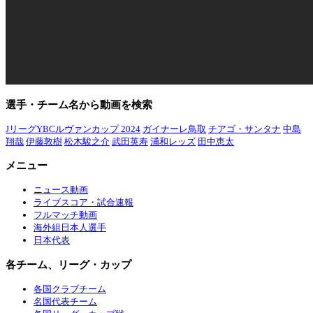
選手・チーム名から動画を検索
JリーグYBCルヴァンカップ 2024
ガイナーレ鳥取
チアゴ・サンタナ
中島
翔哉
伊藤敦樹
松木駿之介
武田英寿
浦和レッズ
田中恵太
メニュー
ニュース動画
ライブスコア・試合速報
フルマッチ動画
海外組日本人選手
日本代表
各チーム、リーグ・カップ
各国クラブチーム
名国代表チーム