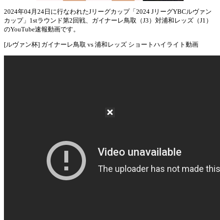
2024年04月24日に行なわれたJリーグカップ「2024 JリーグYBCルヴァン
カップ」1stラウンド第2回戦、ガイナーレ鳥取（J3）対浦和レッズ（J1）
Mute
のYouTube速報動画です。
[ルヴァン杯] ガイナーレ鳥取 vs 浦和レッズ ショートハイライト動画