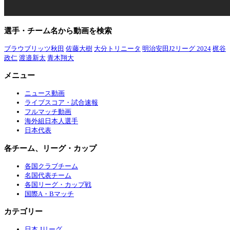
選手・チーム名から動画を検索
ブラウブリッツ秋田
佐藤大樹
大分トリニータ
明治安田J2リーグ 2024
梶谷
政仁
渡邉新太
青木翔大
メニュー
ニュース動画
ライブスコア・試合速報
フルマッチ動画
海外組日本人選手
日本代表
各チーム、リーグ・カップ
各国クラブチーム
名国代表チーム
各国リーグ・カップ戦
国際A・Bマッチ
カテゴリー
日本 Jリーグ