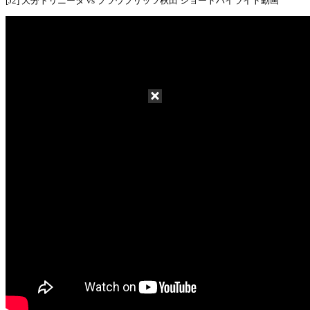
[J2] 大分トリニータ vs ブラウブリッツ秋田 ショートハイライト動画