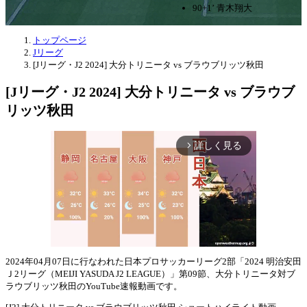
90+1’ 青木翔大
トップページ
Jリーグ
[Jリーグ・J2 2024] 大分トリニータ vs ブラウブリッツ秋田
[Jリーグ・J2 2024] 大分トリニータ vs ブラウブ
リッツ秋田
詳しく見る
arrow_forward_ios
2024年04月07日に行なわれた日本プロサッカーリーグ2部「2024 明治安田
Ｊ2リーグ（MEIJI YASUDA J2 LEAGUE）」第09節、大分トリニータ対ブ
Mute
ラウブリッツ秋田のYouTube速報動画です。