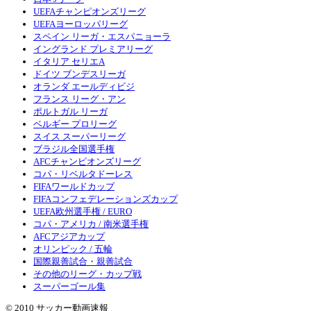
UEFAチャンピオンズリーグ
UEFAヨーロッパリーグ
スペイン リーガ・エスパニョーラ
イングランド プレミアリーグ
イタリア セリエA
ドイツ ブンデスリーガ
オランダ エールディビジ
フランス リーグ・アン
ポルトガル リーガ
ベルギー プロリーグ
スイス スーパーリーグ
ブラジル全国選手権
AFCチャンピオンズリーグ
コパ・リベルタドーレス
FIFAワールドカップ
FIFAコンフェデレーションズカップ
UEFA欧州選手権 / EURO
コパ・アメリカ / 南米選手権
AFCアジアカップ
オリンピック / 五輪
国際親善試合・親善試合
その他のリーグ・カップ戦
スーパーゴール集
© 2010 サッカー動画速報