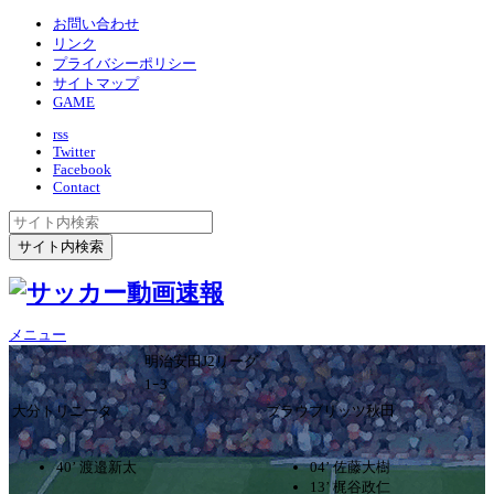
お問い合わせ
リンク
プライバシーポリシー
サイトマップ
GAME
rss
Twitter
Facebook
Contact
メニュー
明治安田J2リーグ
1ｰ3
大分トリニータ
ブラウブリッツ秋田
40’ 渡邉新太
04’ 佐藤大樹
13’ 梶谷政仁