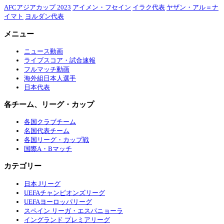
AFCアジアカップ 2023
アイメン・フセイン
イラク代表
ヤザン・アル＝ナ
イマト
ヨルダン代表
メニュー
ニュース動画
ライブスコア・試合速報
フルマッチ動画
海外組日本人選手
日本代表
各チーム、リーグ・カップ
各国クラブチーム
名国代表チーム
各国リーグ・カップ戦
国際A・Bマッチ
カテゴリー
日本 Jリーグ
UEFAチャンピオンズリーグ
UEFAヨーロッパリーグ
スペイン リーガ・エスパニョーラ
イングランド プレミアリーグ