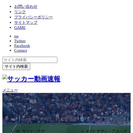
お問い合わせ
リンク
プライバシーポリシー
サイトマップ
GAME
rss
Twitter
Facebook
Contact
メニュー
AFCアジアカ
ップ
2ｰ3
イラク
ヨルダン
68’ サード・ナテ
45+1’ ヤザン・アル＝ナ