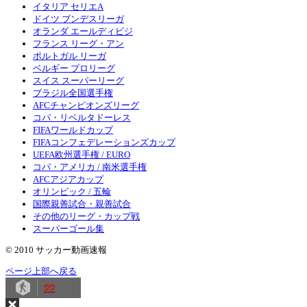
イタリア セリエA
ドイツ ブンデスリーガ
オランダ エールディビジ
フランス リーグ・アン
ポルトガル リーガ
ベルギー プロリーグ
スイス スーパーリーグ
ブラジル全国選手権
AFCチャンピオンズリーグ
コパ・リベルタドーレス
FIFAワールドカップ
FIFAコンフェデレーションズカップ
UEFA欧州選手権 / EURO
コパ・アメリカ / 南米選手権
AFCアジアカップ
オリンピック / 五輪
国際親善試合・親善試合
その他のリーグ・カップ戦
スーパーゴール集
© 2010 サッカー動画速報
ページ上部へ戻る
22