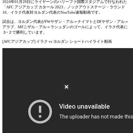
2024年01月29日にライヤーンのハリーファ国際スタジアムで行なわれた
「AFC アジアカップ カタール 2023」ノックアウトステージ・ラウンド
Mute
16、イラク代表対ヨルダン代表のYouTube速報動画です。
試合は、ヨルダン代表がFWヤザン・アル＝ナイマトとDFヤザン・アル＝
アラブ、MFニザル・アル＝ラシュダンのゴールによって、イラク代表に
３ｰ２で勝利しています。
[AFCアジアカップ] イラク vs ヨルダン ショートハイライト動画