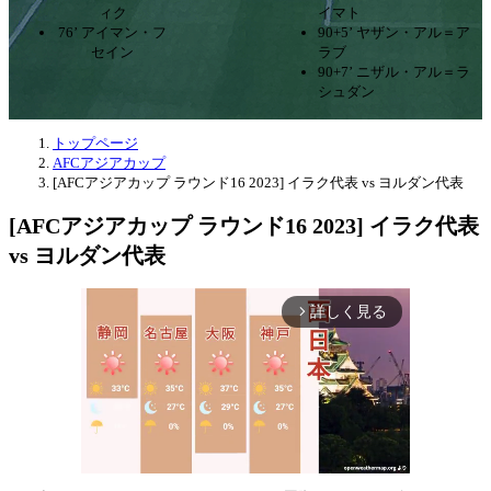
ィク
イマト
76’ アイマン・フ
90+5’ ヤザン・アル＝ア
セイン
ラブ
90+7’ ニザル・アル＝ラ
シュダン
トップページ
AFCアジアカップ
[AFCアジアカップ ラウンド16 2023] イラク代表 vs ヨルダン代表
[AFCアジアカップ ラウンド16 2023] イラク代表
vs ヨルダン代表
詳しく見る
arrow_forward_ios