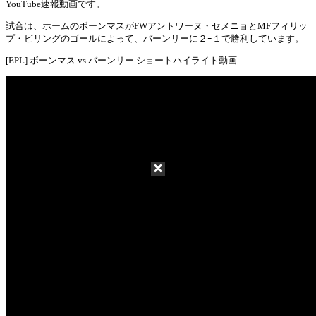
Mute
YouTube速報動画です。
試合は、ホームのボーンマスがFWアントワーヌ・セメニョとMFフィリッ
プ・ビリングのゴールによって、バーンリーに２ｰ１で勝利しています。
[EPL] ボーンマス vs バーンリー ショートハイライト動画