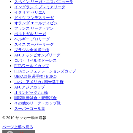
スペイン リーガ・エスパニョーラ
イングランド プレミアリーグ
イタリア セリエA
ドイツ ブンデスリーガ
オランダ エールディビジ
フランス リーグ・アン
ポルトガル リーガ
ベルギー プロリーグ
スイス スーパーリーグ
ブラジル全国選手権
AFCチャンピオンズリーグ
コパ・リベルタドーレス
FIFAワールドカップ
FIFAコンフェデレーションズカップ
UEFA欧州選手権 / EURO
コパ・アメリカ / 南米選手権
AFCアジアカップ
オリンピック / 五輪
国際親善試合・親善試合
その他のリーグ・カップ戦
スーパーゴール集
© 2010 サッカー動画速報
ページ上部へ戻る