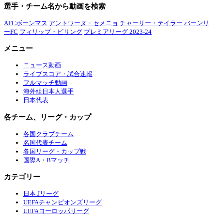
選手・チーム名から動画を検索
AFCボーンマス
アントワーヌ・セメニョ
チャーリー・テイラー
バーンリ
ーFC
フィリップ・ビリング
プレミアリーグ 2023-24
メニュー
ニュース動画
ライブスコア・試合速報
フルマッチ動画
海外組日本人選手
日本代表
各チーム、リーグ・カップ
各国クラブチーム
名国代表チーム
各国リーグ・カップ戦
国際A・Bマッチ
カテゴリー
日本 Jリーグ
UEFAチャンピオンズリーグ
UEFAヨーロッパリーグ