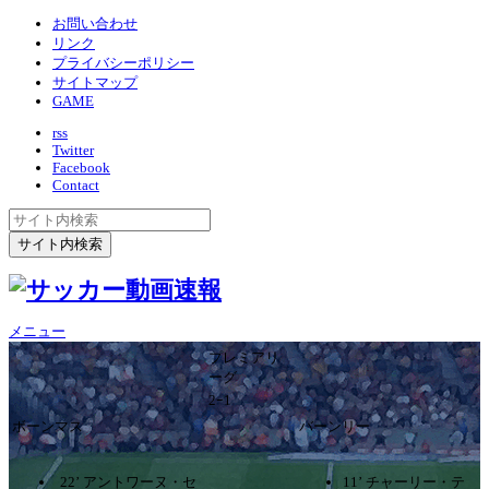
お問い合わせ
リンク
プライバシーポリシー
サイトマップ
GAME
rss
Twitter
Facebook
Contact
メニュー
プレミアリ
ーグ
2ｰ1
ボーンマス
バーンリー
22’ アントワーヌ・セ
11’ チャーリー・テ