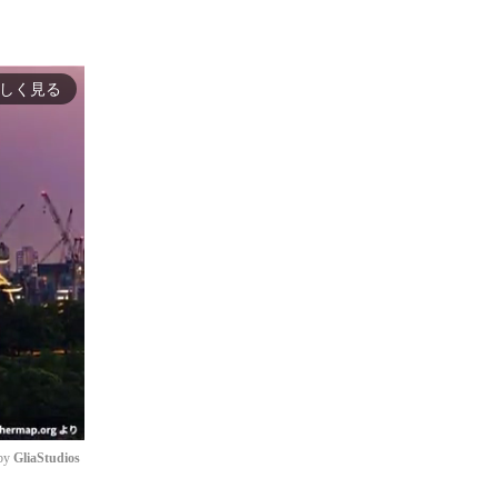
しく見る
by 
GliaStudios