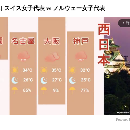
3] スイス女子代表 vs ノルウェー女子代表
詳
arrow_forward_ios
Powered 