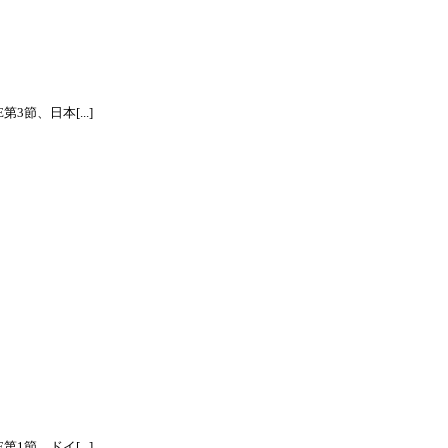
節、日本[...]
節、ドイ[...]