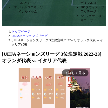
ルフワイン
ディマルコ
89’ ジョルジニオ・ワ
20’ ダヴィデ・フ
イナルドゥム
ラッテージ
72’ フェデリコ・
キエーザ
トップページ
UEFAネーションズリーグ
[UEFAネーションズリーグ 3位決定戦 2022-23] オランダ代表 vs イ
タリア代表
[UEFAネーションズリーグ 3位決定戦 2022-23]
オランダ代表 vs イタリア代表
詳しく見る
arrow_forward_ios