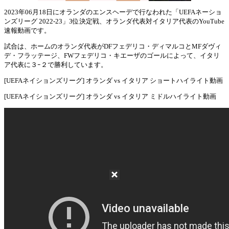
2023年06月18日にオランダのエンスヘーデで行なわれた「UEFAネーショ
ンズリーグ 2022-23」3位決定戦、オランダ代表対イタリア代表のYouTube
Mute
速報動画です。
試合は、ホームのオランダ代表がDFフェデリコ・ディマルコとMFダヴィ
デ・フラッテージ、FWフェデリコ・キエーザのゴールによって、イタリ
ア代表に３ｰ２で勝利しています。
[UEFAネイションズリーグ] オランダ vs イタリア ショートハイライト動画
[UEFAネイションズリーグ] オランダ vs イタリア ミドルハイライト動画