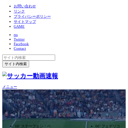
お問い合わせ
リンク
プライバシーポリシー
サイトマップ
GAME
rss
Twitter
Facebook
Contact
メニュー
UEFAネーション
ズリーグ
2ｰ3
オランダ
イタリア
68’ ステーフェン・ベ
06’ フェデリコ・