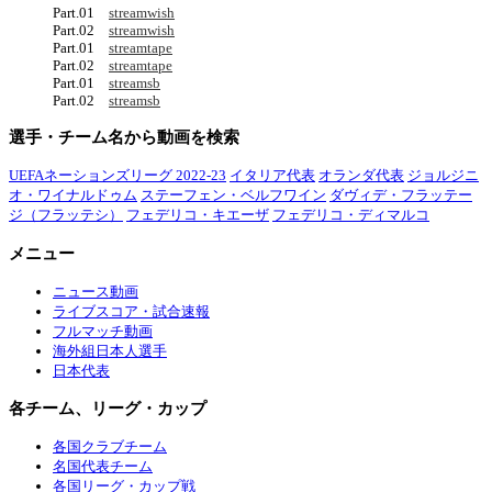
Part.01
streamwish
Part.02
streamwish
Part.01
streamtape
Part.02
streamtape
Part.01
streamsb
Part.02
streamsb
選手・チーム名から動画を検索
UEFAネーションズリーグ 2022-23
イタリア代表
オランダ代表
ジョルジニ
オ・ワイナルドゥム
ステーフェン・ベルフワイン
ダヴィデ・フラッテー
ジ（フラッテシ）
フェデリコ・キエーザ
フェデリコ・ディマルコ
メニュー
ニュース動画
ライブスコア・試合速報
フルマッチ動画
海外組日本人選手
日本代表
各チーム、リーグ・カップ
各国クラブチーム
名国代表チーム
各国リーグ・カップ戦