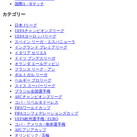
国際A・Bマッチ
カテゴリー
日本 Jリーグ
UEFAチャンピオンズリーグ
UEFAヨーロッパリーグ
スペイン リーガ・エスパニョーラ
イングランド プレミアリーグ
イタリア セリエA
ドイツ ブンデスリーガ
オランダ エールディビジ
フランス リーグ・アン
ポルトガル リーガ
ベルギー プロリーグ
スイス スーパーリーグ
ブラジル全国選手権
AFCチャンピオンズリーグ
コパ・リベルタドーレス
FIFAワールドカップ
FIFAコンフェデレーションズカップ
UEFA欧州選手権 / EURO
コパ・アメリカ / 南米選手権
AFCアジアカップ
オリンピック / 五輪