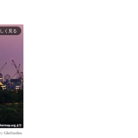
しく見る
by 
GliaStudios