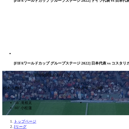
[FIFAワールドカップ グループステージ 2022] ドイツ代表 vs 日本代
[FIFAワールドカップ グループステージ 2022] 日本代表 vs コスタリ
明治安田生命J3リーグ
2ｰ0
松本山雅FC
カマタマーレ讃岐
38’ 滝裕太
60’ 小松蓮
トップページ
Jリーグ