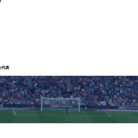
表
カ代表