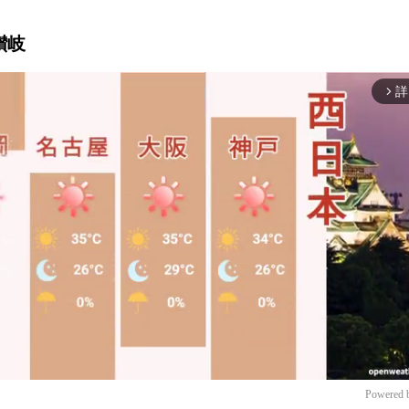
讃岐
詳
arrow_forward_ios
Powered 