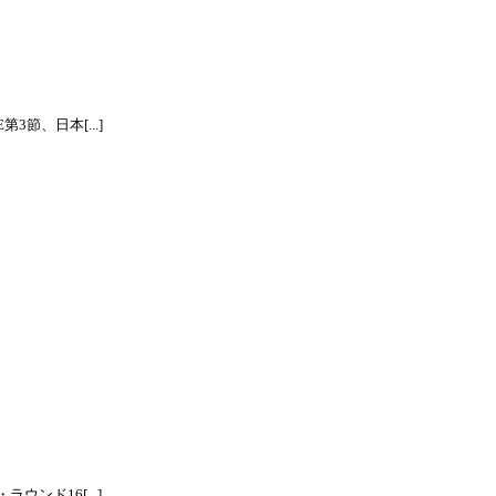
節、日本[...]
ンド16[...]