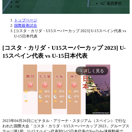
40’
62’ 葛西夢吹
76’
トップページ
国際親善試合
[コスタ・カリダ・U15スーパーカップ 2023] U-15スペイン代表 vs
U-15日本代表
[コスタ・カリダ・U15スーパーカップ 2023] U-
15スペイン代表 vs U-15日本代表
詳しく見る
arrow_forward_ios
2023年04月26日にピナタル・アリーナ・スタジアム（スペイン）で行な
われた国際大会「コスタ・カリダ・U15スーパーカップ 2023」グループス
Mute
テージ第1節、U-15スペイン代表対U-15日本代表のYouTube速報動画で