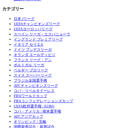
カテゴリー
日本 Jリーグ
UEFAチャンピオンズリーグ
UEFAヨーロッパリーグ
スペイン リーガ・エスパニョーラ
イングランド プレミアリーグ
イタリア セリエA
ドイツ ブンデスリーガ
オランダ エールディビジ
フランス リーグ・アン
ポルトガル リーガ
ベルギー プロリーグ
スイス スーパーリーグ
ブラジル全国選手権
AFCチャンピオンズリーグ
コパ・リベルタドーレス
FIFAワールドカップ
FIFAコンフェデレーションズカップ
UEFA欧州選手権 / EURO
コパ・アメリカ / 南米選手権
AFCアジアカップ
オリンピック / 五輪
国際親善試合・親善試合