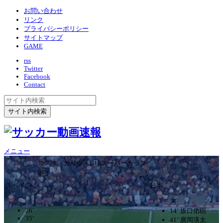
お問い合わせ
リンク
プライバシーポリシー
サイトマップ
GAME
rss
Twitter
Facebook
Contact
メニュー
コスタ・カリダ・U15スーパーカップ
4ｰ3
スペイン
日本
26’
14’ 坂口佑樹
35’
41’ 廣岡瑛太