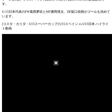
す。
U-15日本代表のFW葛西夢吹とMF廣岡瑛太、DF坂口佑樹がゴールを決めて
います。
[コスタ・カリダ・U15スーパーカップ] U15スペイン vs U15日本 ハイライ
ト動画