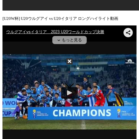
[U20W杯] U20ウルグアイ vs U20イタリア ロングハイライト動画