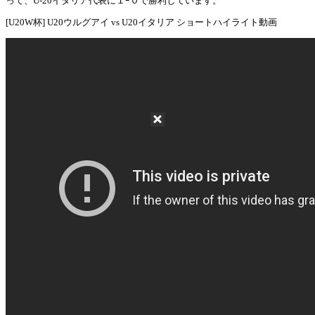
って、U-20イタリア代表に１ｰ０で勝利しています。
[U20W杯] U20ウルグアイ vs U20イタリア ショートハイライト動画