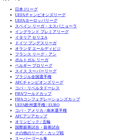
日本 Jリーグ
UEFAチャンピオンズリーグ
UEFAヨーロッパリーグ
スペイン リーガ・エスパニョーラ
イングランド プレミアリーグ
イタリア セリエA
ドイツ ブンデスリーガ
オランダ エールディビジ
フランス リーグ・アン
ポルトガル リーガ
ベルギー プロリーグ
スイス スーパーリーグ
ブラジル全国選手権
AFCチャンピオンズリーグ
コパ・リベルタドーレス
FIFAワールドカップ
FIFAコンフェデレーションズカップ
UEFA欧州選手権 / EURO
コパ・アメリカ / 南米選手権
AFCアジアカップ
オリンピック / 五輪
国際親善試合・親善試合
その他のリーグ・カップ戦
スーパーゴール集