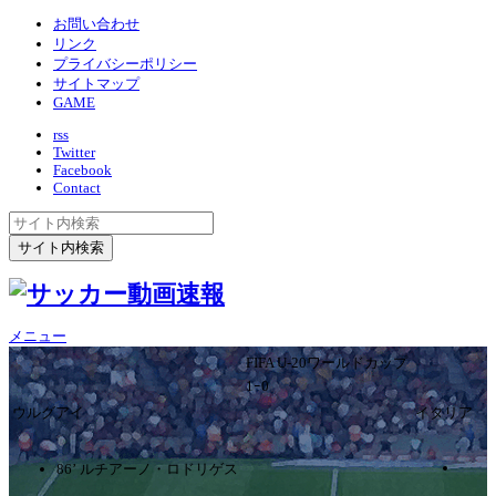
お問い合わせ
リンク
プライバシーポリシー
サイトマップ
GAME
rss
Twitter
Facebook
Contact
メニュー
FIFA U-20ワールドカップ
1ｰ0
ウルグアイ
イタリア
86’ ルチアーノ・ロドリゲス