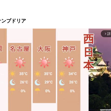
UCサンプドリア
詳
arrow_forward_ios