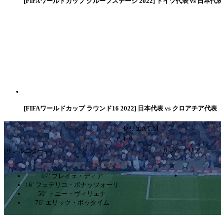
[FIFAワールドカップ グループステージ 2022] ドイツ代表 vs 日本代
[FIFAワールドカップ ラウンド16 2022] 日本代表 vs クロアチア代表
セリエA TIM
4ｰ0
サレルニターナ
サンプドリア
07’ ブレイェ・ディア
16’ フェデリコ・ボナッツォーリ
50’ トニー・ヴィリェナ
76’ エリック・ボッタイム