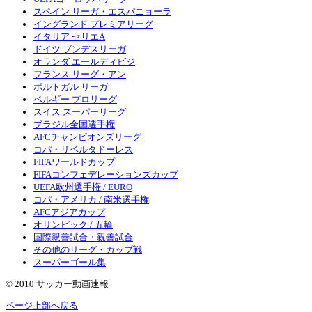
スペイン リーガ・エスパニョーラ
イングランド プレミアリーグ
イタリア セリエA
ドイツ ブンデスリーガ
オランダ エールディビジ
フランス リーグ・アン
ポルトガル リーガ
ベルギー プロリーグ
スイス スーパーリーグ
ブラジル全国選手権
AFCチャンピオンズリーグ
コパ・リベルタドーレス
FIFAワールドカップ
FIFAコンフェデレーションズカップ
UEFA欧州選手権 / EURO
コパ・アメリカ / 南米選手権
AFCアジアカップ
オリンピック / 五輪
国際親善試合・親善試合
その他のリーグ・カップ戦
スーパーゴール集
© 2010 サッカー動画速報
ページ上部へ戻る