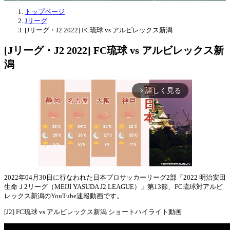
トップページ
Jリーグ
[Jリーグ・J2 2022] FC琉球 vs アルビレックス新潟
[Jリーグ・J2 2022] FC琉球 vs アルビレックス新
潟
詳しく見る
arrow_forward_ios
2022年04月30日に行なわれた日本プロサッカーリーグ2部「2022 明治安田
生命Ｊ2リーグ（MEIJI YASUDA J2 LEAGUE）」第13節、FC琉球対アルビ
Mute
レックス新潟のYouTube速報動画です。
[J2] FC琉球 vs アルビレックス新潟 ショートハイライト動画