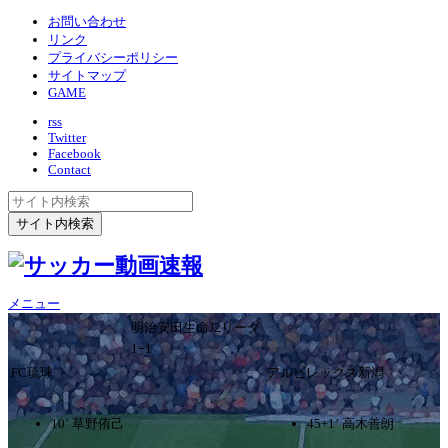
お問い合わせ
リンク
プライバシーポリシー
サイトマップ
GAME
rss
Twitter
Facebook
Contact
メニュー
明治安田生命J2リーグ
1ｰ1
FC琉球
アルビレックス新潟
10’ 草野侑己
45+1’ 高木善朗