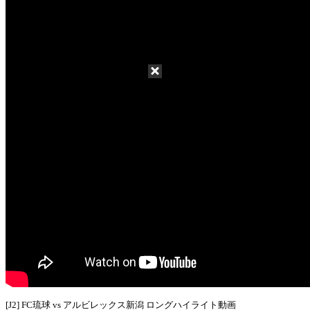
[J2] FC琉球 vs アルビレックス新潟 ロングハイライト動画