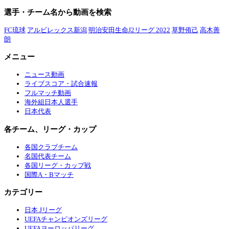
選手・チーム名から動画を検索
FC琉球
アルビレックス新潟
明治安田生命J2リーグ 2022
草野侑己
高木善
朗
メニュー
ニュース動画
ライブスコア・試合速報
フルマッチ動画
海外組日本人選手
日本代表
各チーム、リーグ・カップ
各国クラブチーム
名国代表チーム
各国リーグ・カップ戦
国際A・Bマッチ
カテゴリー
日本 Jリーグ
UEFAチャンピオンズリーグ
UEFAヨーロッパリーグ