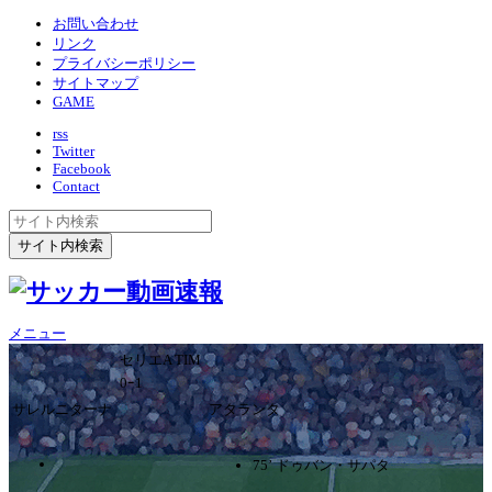
お問い合わせ
リンク
プライバシーポリシー
サイトマップ
GAME
rss
Twitter
Facebook
Contact
メニュー
セリエA TIM
0ｰ1
サレルニターナ
アタランタ
75’ ドゥバン・サパタ