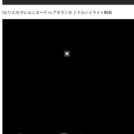
[セリエA] サレルニターナ vs アタランタ ミドルハイライト動画