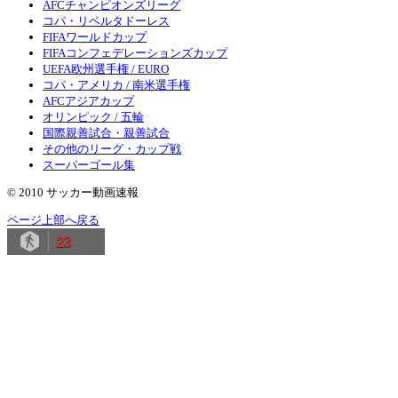
AFCチャンピオンズリーグ
コパ・リベルタドーレス
FIFAワールドカップ
FIFAコンフェデレーションズカップ
UEFA欧州選手権 / EURO
コパ・アメリカ / 南米選手権
AFCアジアカップ
オリンピック / 五輪
国際親善試合・親善試合
その他のリーグ・カップ戦
スーパーゴール集
© 2010 サッカー動画速報
ページ上部へ戻る
23