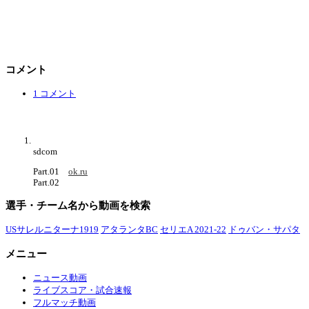
コメント
1 コメント
sdcom
Part.01
ok.ru
Part.02
選手・チーム名から動画を検索
USサレルニターナ1919
アタランタBC
セリエA 2021-22
ドゥバン・サパタ
メニュー
ニュース動画
ライブスコア・試合速報
フルマッチ動画