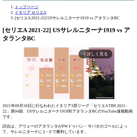
トップページ
イタリア セリエA
[セリエA 2021-22] USサレルニターナ1919 vs アタランタBC
[セリエA 2021-22] USサレルニターナ1919 vs ア
タランタBC
詳しく見る
arrow_forward_ios
2021年09月18日に行なわれたイタリア1部リーグ「セリエA TIM 2021-
22」第04節、USサレルニターナ1919対アタランタBCのYouTube速報動画
Mute
です。
試合は、アウェーのアタランタがFWドゥバン・サパタのゴールによっ
て、サレルニターナに１ｰ０で勝利しています。