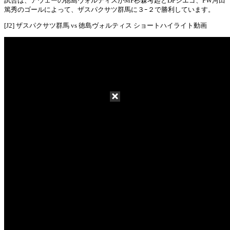
試合は、アウェーの徳島ヴォルティスがMF杉森考起とDFジエゴ、FW河田
篤秀のゴールによって、ザスパクサツ群馬に３ｰ２で勝利しています。
[J2] ザスパクサツ群馬 vs 徳島ヴォルティス ショートハイライト動画