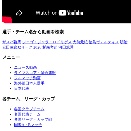
選手・チーム名から動画を検索
ザスパ群馬
ジエゴ・ジャラ・ロドリゲス
大前元紀
徳島ヴォルティス
明治
安田生命J2リーグ 2020
杉森考起
河田篤秀
メニュー
ニュース動画
ライブスコア・試合速報
フルマッチ動画
海外組日本人選手
日本代表
各チーム、リーグ・カップ
各国クラブチーム
名国代表チーム
各国リーグ・カップ戦
国際A・Bマッチ