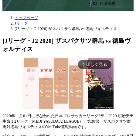
93’ 河田篤秀
トップページ
Jリーグ
[Jリーグ・J2 2020] ザスパクサツ群馬 vs 徳島ヴォルティス
[Jリーグ・J2 2020] ザスパクサツ群馬 vs 徳島ヴ
ォルティス
詳しく見る
arrow_forward_ios
2020年11月01日に行なわれた日本プロサッカーリーグ2部「2020 明治安田
生命Ｊ2リーグ（MEIJI YASUDA J2 LEAGUE）」第30節、ザスパクサツ群
Mute
馬対徳島ヴォルティスのYouTube速報動画です。