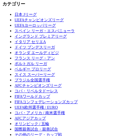
カテゴリー
日本 Jリーグ
UEFAチャンピオンズリーグ
UEFAヨーロッパリーグ
スペイン リーガ・エスパニョーラ
イングランド プレミアリーグ
イタリア セリエA
ドイツ ブンデスリーガ
オランダ エールディビジ
フランス リーグ・アン
ポルトガル リーガ
ベルギー プロリーグ
スイス スーパーリーグ
ブラジル全国選手権
AFCチャンピオンズリーグ
コパ・リベルタドーレス
FIFAワールドカップ
FIFAコンフェデレーションズカップ
UEFA欧州選手権 / EURO
コパ・アメリカ / 南米選手権
AFCアジアカップ
オリンピック / 五輪
国際親善試合・親善試合
その他のリーグ・カップ戦