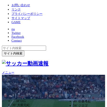
お問い合わせ
リンク
プライバシーポリシー
サイトマップ
GAME
rss
Twitter
Facebook
Contact
メニュー
明治安田生命J2リーグ
2ｰ3
ザスパ群馬
徳島ヴォルティス
38’ O.G.
49’ 杉森考起
39’ 大前元紀
56’ ジエゴ